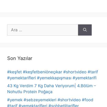
için
ara
Son Yazılar
#keşfet #keşfetbeniöneçıkar #shortvideo #tarif
#yemektarifleri #yemekkapışması #yemektarifi
43 Kg Verdim 7 Kg Daha Veriyorum| 4.Bölüm –
Nohutlu Protein Poğaça
#yemek #sebzeyemekleri #shortvideo #food
#tarif #yemektarifleri #sohbetlitarifler