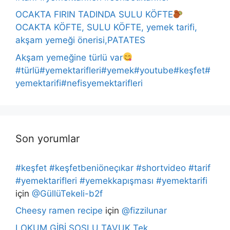
OCAKTA FIRIN TADINDA SULU KÖFTE
OCAKTA KÖFTE, SULU KÖFTE, yemek tarifi,
akşam yemeği önerisi,PATATES
Akşam yemeğine türlü var
#türlü#yemektarifleri#yemek#youtube#keşfet#
yemektarifi#nefisyemektarifleri
Son yorumlar
#keşfet #keşfetbeniöneçıkar #shortvideo #tarif
#yemektarifleri #yemekkapışması #yemektarifi
için
@GüllüTekeli-b2f
Cheesy ramen recipe
için
@fizzilunar
LOKUM GİBİ SOSLU TAVUK Tek