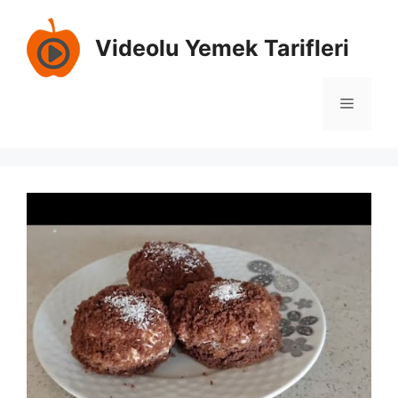
İçeriğe
atla
Videolu Yemek Tarifleri
Menü