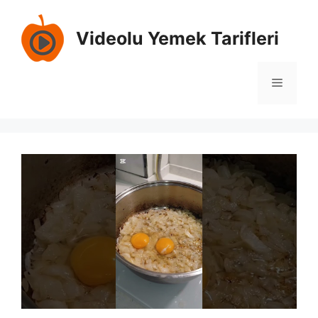
İçeriğe
atla
Videolu Yemek Tarifleri
Menü