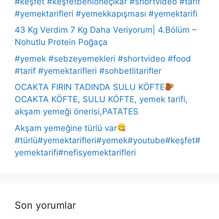
#keşfet #keşfetbeniöneçıkar #shortvideo #tarif
#yemektarifleri #yemekkapışması #yemektarifi
43 Kg Verdim 7 Kg Daha Veriyorum| 4.Bölüm –
Nohutlu Protein Poğaça
#yemek #sebzeyemekleri #shortvideo #food
#tarif #yemektarifleri #sohbetlitarifler
OCAKTA FIRIN TADINDA SULU KÖFTE
OCAKTA KÖFTE, SULU KÖFTE, yemek tarifi,
akşam yemeği önerisi,PATATES
Akşam yemeğine türlü var
#türlü#yemektarifleri#yemek#youtube#keşfet#
yemektarifi#nefisyemektarifleri
Son yorumlar