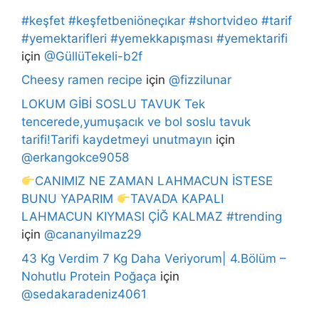
#keşfet #keşfetbeniöneçıkar #shortvideo #tarif
#yemektarifleri #yemekkapışması #yemektarifi
için
@GüllüTekeli-b2f
Cheesy ramen recipe
için
@fizzilunar
LOKUM GİBİ SOSLU TAVUK Tek
tencerede,yumuşacık ve bol soslu tavuk
tarifi!Tarifi kaydetmeyi unutmayın
için
@erkangokce9058
CANIMIZ NE ZAMAN LAHMACUN İSTESE
BUNU YAPARIM
TAVADA KAPALI
LAHMACUN KIYMASI ÇİĞ KALMAZ #trending
için
@cananyilmaz29
43 Kg Verdim 7 Kg Daha Veriyorum| 4.Bölüm –
Nohutlu Protein Poğaça
için
@sedakaradeniz4061