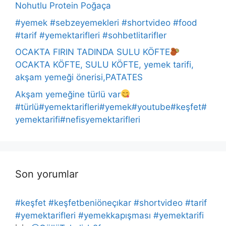
Nohutlu Protein Poğaça
#yemek #sebzeyemekleri #shortvideo #food
#tarif #yemektarifleri #sohbetlitarifler
OCAKTA FIRIN TADINDA SULU KÖFTE
OCAKTA KÖFTE, SULU KÖFTE, yemek tarifi,
akşam yemeği önerisi,PATATES
Akşam yemeğine türlü var
#türlü#yemektarifleri#yemek#youtube#keşfet#
yemektarifi#nefisyemektarifleri
Son yorumlar
#keşfet #keşfetbeniöneçıkar #shortvideo #tarif
#yemektarifleri #yemekkapışması #yemektarifi