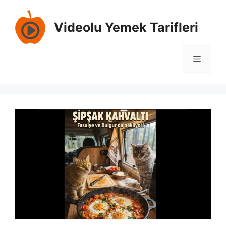
İçeriğe
atla
Videolu Yemek Tarifleri
Menü