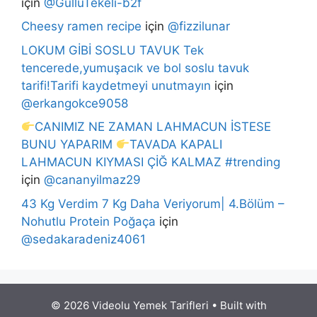
için
@GüllüTekeli-b2f
Cheesy ramen recipe
için
@fizzilunar
LOKUM GİBİ SOSLU TAVUK Tek
tencerede,yumuşacık ve bol soslu tavuk
tarifi!Tarifi kaydetmeyi unutmayın
için
@erkangokce9058
CANIMIZ NE ZAMAN LAHMACUN İSTESE
BUNU YAPARIM
TAVADA KAPALI
LAHMACUN KIYMASI ÇİĞ KALMAZ #trending
için
@cananyilmaz29
43 Kg Verdim 7 Kg Daha Veriyorum| 4.Bölüm –
Nohutlu Protein Poğaça
için
@sedakaradeniz4061
© 2026 Videolu Yemek Tarifleri
• Built with