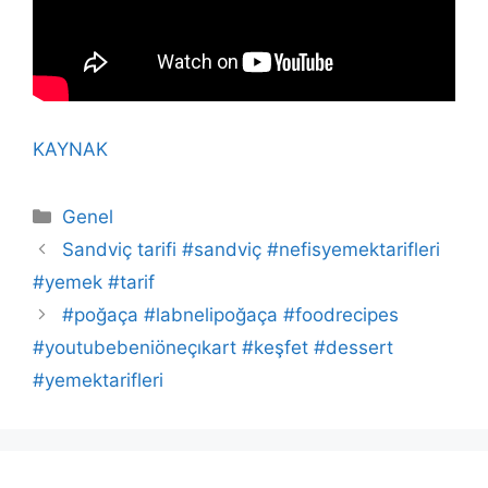
KAYNAK
Kategoriler
Genel
Sandviç tarifi #sandviç #nefisyemektarifleri
#yemek #tarif
#poğaça #labnelipoğaça #foodrecipes
#youtubebeniöneçıkart #keşfet #dessert
#yemektarifleri