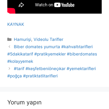
KAYNAK
Kategoriler
Hamurişi
,
Videolu Tarifler
Biber domates yumurta #kahvaltıtarifleri
#5dakikatarif #pratikyemekler #biberdomates
#kolayyemek
#tarif #keşfetbeniöneçıkar #yemektarifleri
#poğça #pratiktatlitarifleri
Yorum yapın