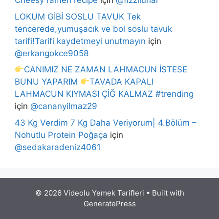
Cheesy ramen recipe
için
@fizzilunar
LOKUM GİBİ SOSLU TAVUK Tek
tencerede,yumuşacık ve bol soslu tavuk
tarifi!Tarifi kaydetmeyi unutmayın
için
@erkangokce9058
CANIMIZ NE ZAMAN LAHMACUN İSTESE
BUNU YAPARIM
TAVADA KAPALI
LAHMACUN KIYMASI ÇİĞ KALMAZ #trending
için
@cananyilmaz29
43 Kg Verdim 7 Kg Daha Veriyorum| 4.Bölüm –
Nohutlu Protein Poğaça
için
@sedakaradeniz4061
© 2026 Videolu Yemek Tarifleri
• Built with
GeneratePress