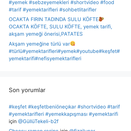
#yemek #sebzeyemekleri #shortvideo #food
#tarif #yemektarifleri #sohbetlitarifler
OCAKTA FIRIN TADINDA SULU KÖFTE
OCAKTA KÖFTE, SULU KÖFTE, yemek tarifi,
akşam yemeği önerisi,PATATES
Akşam yemeğine türlü var
#türlü#yemektarifleri#yemek#youtube#keşfet#
yemektarifi#nefisyemektarifleri
Son yorumlar
#keşfet #keşfetbeniöneçıkar #shortvideo #tarif
#yemektarifleri #yemekkapışması #yemektarifi
için
@GüllüTekeli-b2f