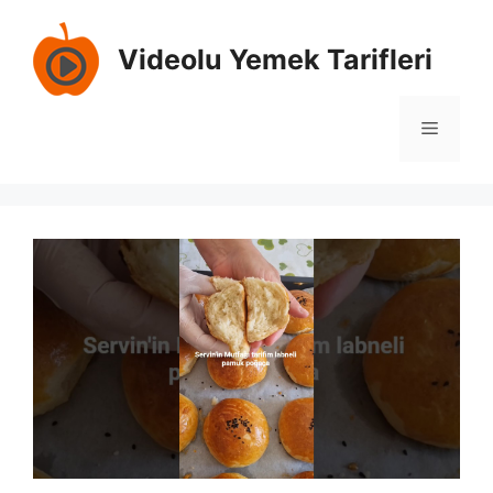
İçeriğe
atla
Videolu Yemek Tarifleri
Menü