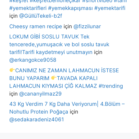
#keşfet #keşfetbeniöneçıkar #shortvideo #tarif
#yemektarifleri #yemekkapışması #yemektarifi
için
@GüllüTekeli-b2f
Cheesy ramen recipe
için
@fizzilunar
LOKUM GİBİ SOSLU TAVUK Tek
tencerede,yumuşacık ve bol soslu tavuk
tarifi!Tarifi kaydetmeyi unutmayın
için
@erkangokce9058
CANIMIZ NE ZAMAN LAHMACUN İSTESE
BUNU YAPARIM
TAVADA KAPALI
LAHMACUN KIYMASI ÇİĞ KALMAZ #trending
için
@cananyilmaz29
43 Kg Verdim 7 Kg Daha Veriyorum| 4.Bölüm –
Nohutlu Protein Poğaça
için
@sedakaradeniz4061