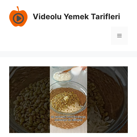
İçeriğe
atla
Videolu Yemek Tarifleri
Menü