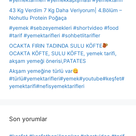
#yemektarifleri #yemekkapışması #yemektarifi
43 Kg Verdim 7 Kg Daha Veriyorum| 4.Bölüm –
Nohutlu Protein Poğaça
#yemek #sebzeyemekleri #shortvideo #food
#tarif #yemektarifleri #sohbetlitarifler
OCAKTA FIRIN TADINDA SULU KÖFTE
OCAKTA KÖFTE, SULU KÖFTE, yemek tarifi,
akşam yemeği önerisi,PATATES
Akşam yemeğine türlü var
#türlü#yemektarifleri#yemek#youtube#keşfet#
yemektarifi#nefisyemektarifleri
Son yorumlar