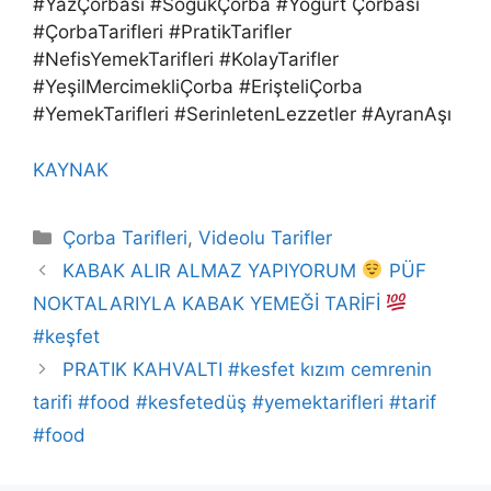
#YazÇorbası #SoğukÇorba #Yoğurt Çorbası
#ÇorbaTarifleri #PratikTarifler
#NefisYemekTarifleri #KolayTarifler
#YeşilMercimekliÇorba #ErişteliÇorba
#YemekTarifleri #SerinletenLezzetler #AyranAşı
KAYNAK
Kategoriler
Çorba Tarifleri
,
Videolu Tarifler
KABAK ALIR ALMAZ YAPIYORUM
PÜF
NOKTALARIYLA KABAK YEMEĞİ TARİFİ
#keşfet
PRATIK KAHVALTI #kesfet kızım cemrenin
tarifi #food #kesfetedüş #yemektarifleri #tarif
#food