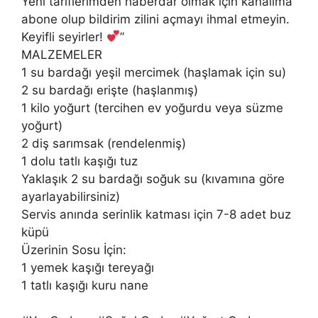
Yeni tariflerimden haberdar olmak için kanalıma
abone olup bildirim zilini açmayı ihmal etmeyin.
Keyifli seyirler!
”
MALZEMELER
​1 su bardağı yeşil mercimek (haşlamak için su)
​2 su bardağı erişte (haşlanmış)
​1 kilo yoğurt (tercihen ev yoğurdu veya süzme
yoğurt)
​2 diş sarımsak (rendelenmiş)
​1 dolu tatlı kaşığı tuz
​Yaklaşık 2 su bardağı soğuk su (kıvamına göre
ayarlayabilirsiniz)
​Servis anında serinlik katması için 7-8 adet buz
küpü
​Üzerinin Sosu İçin:
​1 yemek kaşığı tereyağı
​1 tatlı kaşığı kuru nane