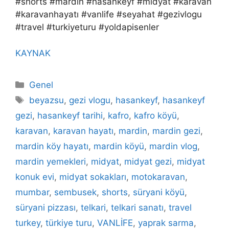
#shorts #mardin #hasankeyf #midyat #karavan
#karavanhayatı #vanlife #seyahat #gezivlogu
#travel #turkiyeturu #yoldapisenler
KAYNAK
Kategoriler
Genel
Etiketler
beyazsu
,
gezi vlogu
,
hasankeyf
,
hasankeyf
gezi
,
hasankeyf tarihi
,
kafro
,
kafro köyü
,
karavan
,
karavan hayatı
,
mardin
,
mardin gezi
,
mardin köy hayatı
,
mardin köyü
,
mardin vlog
,
mardin yemekleri
,
midyat
,
midyat gezi
,
midyat
konuk evi
,
midyat sokakları
,
motokaravan
,
mumbar
,
sembusek
,
shorts
,
süryani köyü
,
süryani pizzası
,
telkari
,
telkari sanatı
,
travel
turkey
,
türkiye turu
,
VANLİFE
,
yaprak sarma
,