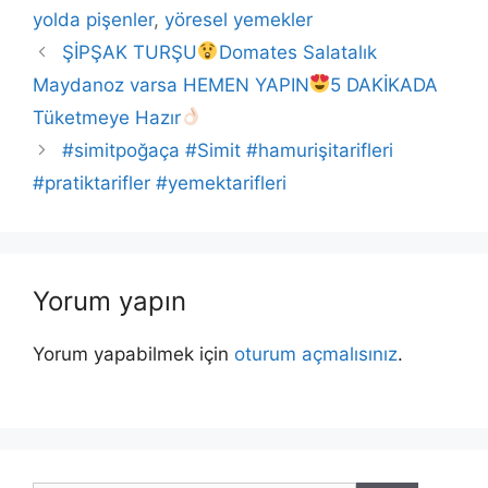
yolda pişenler
,
yöresel yemekler
ŞİPŞAK TURŞU
Domates Salatalık
Maydanoz varsa HEMEN YAPIN
5 DAKİKADA
Tüketmeye Hazır
#simitpoğaça #Simit #hamurişitarifleri
#pratiktarifler #yemektarifleri
Yorum yapın
Yorum yapabilmek için
oturum açmalısınız
.