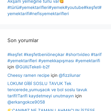
Akşam yemeğine türlü var
#türlü#yemektarifleri#yemek#youtube#keşfet#
yemektarifi#nefisyemektarifleri
Son yorumlar
#keşfet #keşfetbeniöneçıkar #shortvideo #tarif
#yemektarifleri #yemekkapışması #yemektarifi
için
@GüllüTekeli-b2f
Cheesy ramen recipe
için
@fizzilunar
LOKUM GİBİ SOSLU TAVUK Tek
tencerede,yumuşacık ve bol soslu tavuk
tarifi!Tarifi kaydetmeyi unutmayın
için
@erkangokce9058
CANIMIZ NE ZAMAN LAHMACUN İSTESE