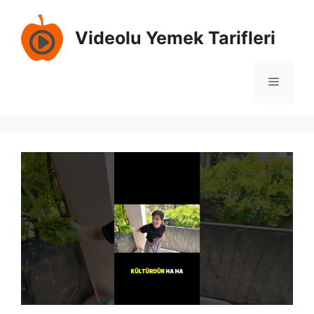
İçeriğe
atla
Videolu Yemek Tarifleri
Menü