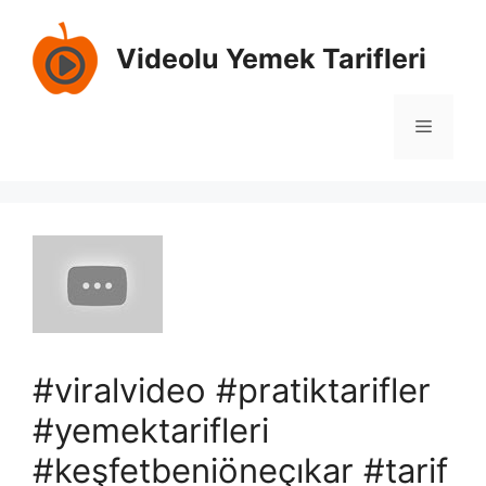
İçeriğe
atla
Videolu Yemek Tarifleri
Menü
#viralvideo #pratiktarifler
#yemektarifleri
#keşfetbeniöneçıkar #tarif