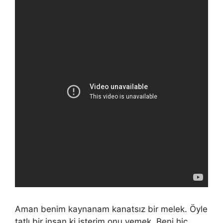
Aman benim kaynanam kanatsız bir melek. Öyle
tatlı bir insan ki isterim onu yemek. Beni hiç