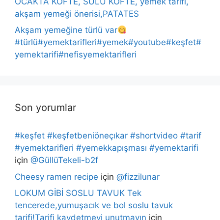
OCAKTA KÖFTE, SULU KÖFTE, yemek tarifi,
akşam yemeği önerisi,PATATES
Akşam yemeğine türlü var
#türlü#yemektarifleri#yemek#youtube#keşfet#
yemektarifi#nefisyemektarifleri
Son yorumlar
#keşfet #keşfetbeniöneçıkar #shortvideo #tarif
#yemektarifleri #yemekkapışması #yemektarifi
için
@GüllüTekeli-b2f
Cheesy ramen recipe
için
@fizzilunar
LOKUM GİBİ SOSLU TAVUK Tek
tencerede,yumuşacık ve bol soslu tavuk
tarifi!Tarifi kaydetmeyi unutmayın
için