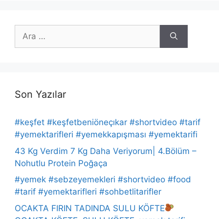
için
ara
Son Yazılar
#keşfet #keşfetbeniöneçıkar #shortvideo #tarif
#yemektarifleri #yemekkapışması #yemektarifi
43 Kg Verdim 7 Kg Daha Veriyorum| 4.Bölüm –
Nohutlu Protein Poğaça
#yemek #sebzeyemekleri #shortvideo #food
#tarif #yemektarifleri #sohbetlitarifler
OCAKTA FIRIN TADINDA SULU KÖFTE