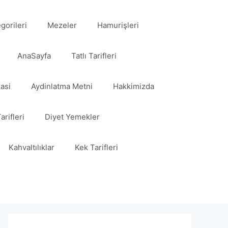
egorileri
Mezeler
Hamurişleri
AnaSayfa
Tatlı Tarifleri
kasi
Aydinlatma Metni
Hakkimizda
arifleri
Diyet Yemekler
Kahvaltılıklar
Kek Tarifleri