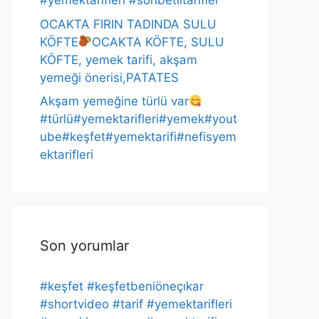
#yemektarifleri #sohbetlitarifler
OCAKTA FIRIN TADINDA SULU
KÖFTE
OCAKTA KÖFTE, SULU
KÖFTE, yemek tarifi, akşam
yemeği önerisi,PATATES
Akşam yemeğine türlü var
#türlü#yemektarifleri#yemek#yout
ube#keşfet#yemektarifi#nefisyem
ektarifleri
Son yorumlar
#keşfet #keşfetbeniöneçıkar
#shortvideo #tarif #yemektarifleri