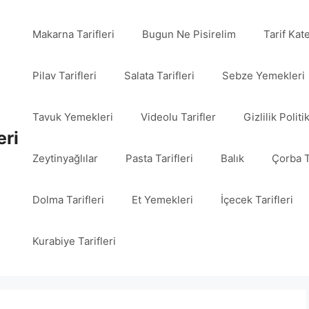
Makarna Tarifleri
Bugun Ne Pisirelim
Tarif Kat
Pilav Tarifleri
Salata Tarifleri
Sebze Yemekleri
Tavuk Yemekleri
Videolu Tarifler
Gizlilik Politi
eri
Zeytinyağlılar
Pasta Tarifleri
Balık
Çorba T
Dolma Tarifleri
Et Yemekleri
İçecek Tarifleri
Kurabiye Tarifleri