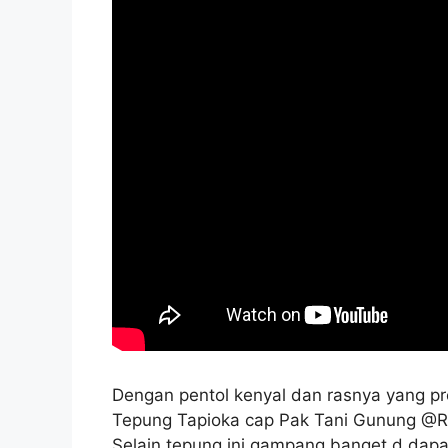
Dengan pentol kenyal dan rasnya yang p
Tepung Tapioka cap Pak Tani Gunung @R
Selain tepung ini gampang banget d dapa