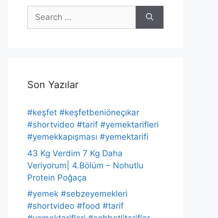
Search
for:
Son Yazılar
#keşfet #keşfetbeniöneçıkar
#shortvideo #tarif #yemektarifleri
#yemekkapışması #yemektarifi
43 Kg Verdim 7 Kg Daha
Veriyorum| 4.Bölüm – Nohutlu
Protein Poğaça
#yemek #sebzeyemekleri
#shortvideo #food #tarif