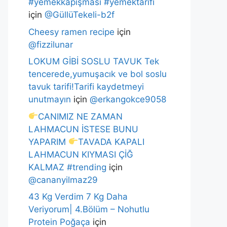
#yemekkapışması #yemektarifi
için
@GüllüTekeli-b2f
Cheesy ramen recipe
için
@fizzilunar
LOKUM GİBİ SOSLU TAVUK Tek
tencerede,yumuşacık ve bol soslu
tavuk tarifi!Tarifi kaydetmeyi
unutmayın
için
@erkangokce9058
CANIMIZ NE ZAMAN
LAHMACUN İSTESE BUNU
YAPARIM
TAVADA KAPALI
LAHMACUN KIYMASI ÇİĞ
KALMAZ #trending
için
@cananyilmaz29
43 Kg Verdim 7 Kg Daha
Veriyorum| 4.Bölüm – Nohutlu
Protein Poğaça
için