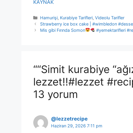
KAYNAK
Kategoriler
Hamurişi
,
Kurabiye Tarifleri
,
Videolu Tarifler
Strawberry ice box cake | #wimbledon #desse
Mis gibi Fırında Somon
#yemektarifleri #re
““Simit kurabiye “ağ
lezzet!!#lezzet #rec
13 yorum
@lezzetrecipe
Haziran 29, 2026 7:11 pm