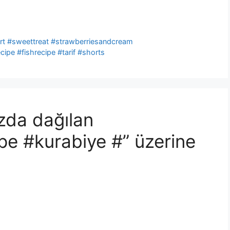
rt #sweettreat #strawberriesandcream
cipe #fishrecipe #tarif #shorts
ızda dağılan
ipe #kurabiye #” üzerine