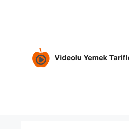
İçeriğe
atla
Videolu Yemek Tarifl