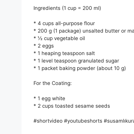
Ingredients (1 cup = 200 ml)
* 4 cups all-purpose flour
* 200 g (1 package) unsalted butter or m
* ½ cup vegetable oil
* 2 eggs
* 1 heaping teaspoon salt
* 1 level teaspoon granulated sugar
* 1 packet baking powder (about 10 g)
For the Coating:
* 1 egg white
* 2 cups toasted sesame seeds
#shortvideo #youtubeshorts #susamlıkura