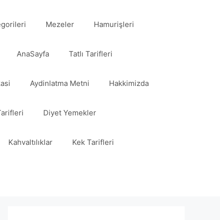
egorileri
Mezeler
Hamurişleri
AnaSayfa
Tatlı Tarifleri
kasi
Aydinlatma Metni
Hakkimizda
arifleri
Diyet Yemekler
Kahvaltılıklar
Kek Tarifleri