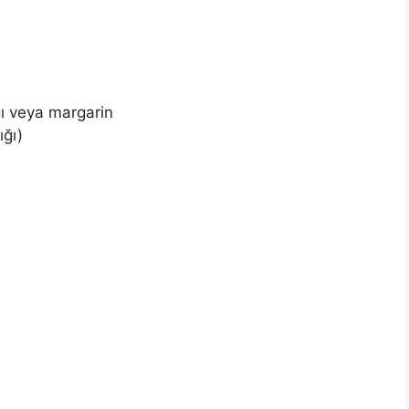
ğı veya margarin
ığı)