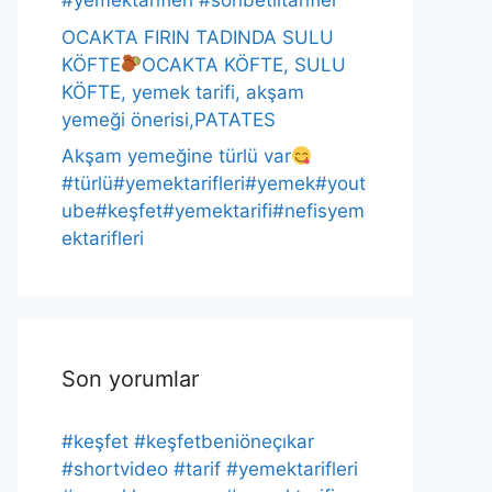
#yemektarifleri #sohbetlitarifler
OCAKTA FIRIN TADINDA SULU
KÖFTE
OCAKTA KÖFTE, SULU
KÖFTE, yemek tarifi, akşam
yemeği önerisi,PATATES
Akşam yemeğine türlü var
#türlü#yemektarifleri#yemek#yout
ube#keşfet#yemektarifi#nefisyem
ektarifleri
Son yorumlar
#keşfet #keşfetbeniöneçıkar
#shortvideo #tarif #yemektarifleri