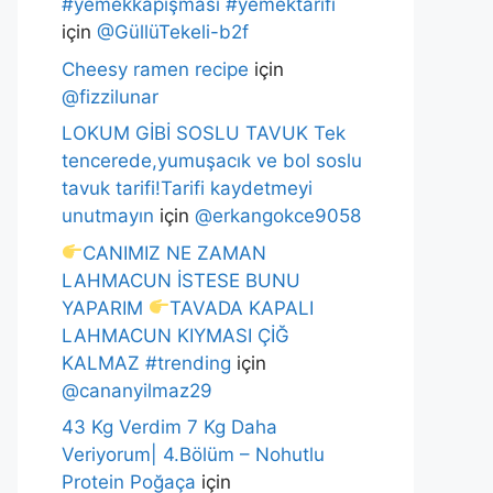
#yemekkapışması #yemektarifi
için
@GüllüTekeli-b2f
Cheesy ramen recipe
için
@fizzilunar
LOKUM GİBİ SOSLU TAVUK Tek
tencerede,yumuşacık ve bol soslu
tavuk tarifi!Tarifi kaydetmeyi
unutmayın
için
@erkangokce9058
CANIMIZ NE ZAMAN
LAHMACUN İSTESE BUNU
YAPARIM
TAVADA KAPALI
LAHMACUN KIYMASI ÇİĞ
KALMAZ #trending
için
@cananyilmaz29
43 Kg Verdim 7 Kg Daha
Veriyorum| 4.Bölüm – Nohutlu
Protein Poğaça
için