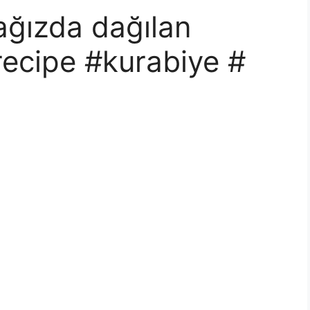
“ağızda dağılan
recipe #kurabiye #