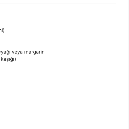
l)
reyağı veya margarin
kaşığı)