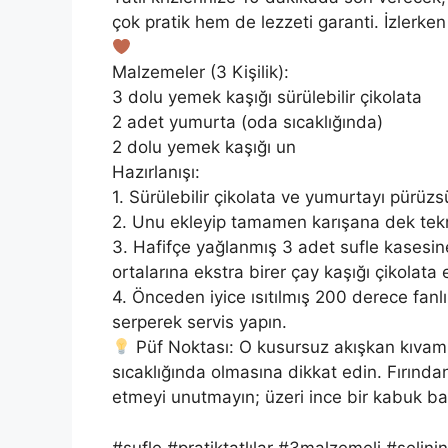
çok pratik hem de lezzeti garanti. İzlerke
Malzemeler (3 Kişilik):
3 dolu yemek kaşığı sürülebilir çikolata
2 adet yumurta (oda sıcaklığında)
2 dolu yemek kaşığı un
Hazırlanışı:
1. Sürülebilir çikolata ve yumurtayı pürüz
2. Unu ekleyip tamamen karışana dek tekra
3. Hafifçe yağlanmış 3 adet sufle kasesine
ortalarına ekstra birer çay kaşığı çikolata e
4. Önceden iyice ısıtılmış 200 derece fanlı
serperek servis yapın.
Püf Noktası: O kusursuz akışkan kıvam
sıcaklığında olmasına dikkat edin. Fırından
etmeyi unutmayın; üzeri ince bir kabuk ba
#sufle #pratiktatlılar #3malzemeli #selinin