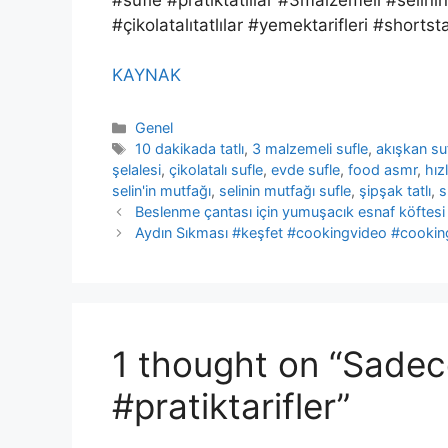
#çikolatalıtatlılar #yemektarifleri #shortsta
KAYNAK
Categories
Genel
Tags
10 dakikada tatlı
,
3 malzemeli sufle
,
akışkan su
şelalesi
,
çikolatalı sufle
,
evde sufle
,
food asmr
,
hızl
selin'in mutfağı
,
selinin mutfağı sufle
,
şipşak tatlı
,
s
Beslenme çantası için yumuşacık esnaf köftesi 
Aydın Sıkması #keşfet #cookingvideo #cookin
1 thought on “Sade
#pratiktarifler”