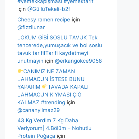
#yemekkapışması #yemektarifi
için
@GüllüTekeli-b2f
Cheesy ramen recipe
için
@fizzilunar
LOKUM GİBİ SOSLU TAVUK Tek
tencerede,yumuşacık ve bol soslu
tavuk tarifi!Tarifi kaydetmeyi
unutmayın
için
@erkangokce9058
CANIMIZ NE ZAMAN
LAHMACUN İSTESE BUNU
YAPARIM
TAVADA KAPALI
LAHMACUN KIYMASI ÇİĞ
KALMAZ #trending
için
@cananyilmaz29
43 Kg Verdim 7 Kg Daha
Veriyorum| 4.Bölüm – Nohutlu
Protein Poğaça
için