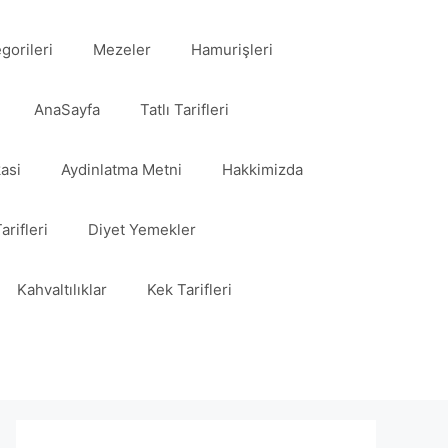
egorileri
Mezeler
Hamurişleri
AnaSayfa
Tatlı Tarifleri
kasi
Aydinlatma Metni
Hakkimizda
arifleri
Diyet Yemekler
Kahvaltılıklar
Kek Tarifleri