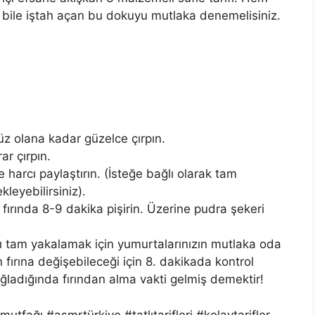
n bile iştah açan bu dokuyu mutlaka denemelisiniz.
süz olana kadar güzelce çırpın.
r çırpın.
 harcı paylaştırın. (İsteğe bağlı olarak tam
kleyebilirsiniz).
 fırında 8-9 dakika pişirin. Üzerine pudra şekeri
ı tam yakalamak için yumurtalarınızın mutlaka oda
 fırına değişebileceği için 8. dakikada kontrol
ğladığında fırından alma vakti gelmiş demektir!
mutfağı #asmrtürkiye #tatlıtarifleri #kolaytarifler