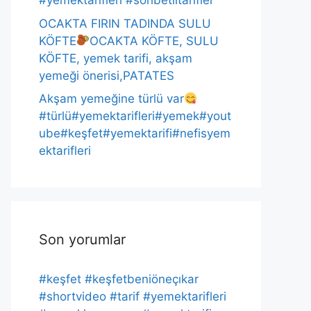
#yemektarifleri #sohbetlitarifler
OCAKTA FIRIN TADINDA SULU
KÖFTE
OCAKTA KÖFTE, SULU
KÖFTE, yemek tarifi, akşam
yemeği önerisi,PATATES
Akşam yemeğine türlü var
#türlü#yemektarifleri#yemek#yout
ube#keşfet#yemektarifi#nefisyem
ektarifleri
Son yorumlar
#keşfet #keşfetbeniöneçıkar
#shortvideo #tarif #yemektarifleri