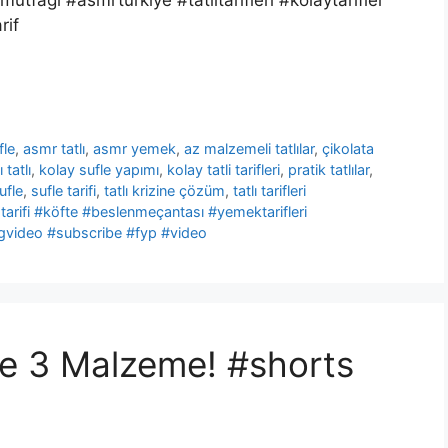
rif
fle
,
asmr tatlı
,
asmr yemek
,
az malzemeli tatlılar
,
çikolata
ı tatlı
,
kolay sufle yapımı
,
kolay tatli tarifleri
,
pratik tatlılar
,
ufle
,
sufle tarifi
,
tatlı krizine çözüm
,
tatlı tarifleri
tarifi #köfte #beslenmeçantası #yemektarifleri
gvideo #subscribe #fyp #video
ce 3 Malzeme! #shorts