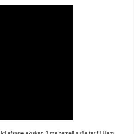
 içi efsane akışkan 3 malzemeli sufle tarifi! Hem