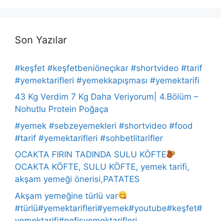
Son Yazılar
#keşfet #keşfetbeniöneçıkar #shortvideo #tarif
#yemektarifleri #yemekkapışması #yemektarifi
43 Kg Verdim 7 Kg Daha Veriyorum| 4.Bölüm –
Nohutlu Protein Poğaça
#yemek #sebzeyemekleri #shortvideo #food
#tarif #yemektarifleri #sohbetlitarifler
OCAKTA FIRIN TADINDA SULU KÖFTE
OCAKTA KÖFTE, SULU KÖFTE, yemek tarifi,
akşam yemeği önerisi,PATATES
Akşam yemeğine türlü var
#türlü#yemektarifleri#yemek#youtube#keşfet#
yemektarifi#nefisyemektarifleri