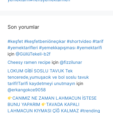
Son yorumlar
#keşfet #keşfetbeniöneçıkar #shortvideo #tarif
#yemektarifleri #yemekkapışması #yemektarifi
için
@GüllüTekeli-b2f
Cheesy ramen recipe
için
@fizzilunar
LOKUM GİBİ SOSLU TAVUK Tek
tencerede,yumuşacık ve bol soslu tavuk
tarifi!Tarifi kaydetmeyi unutmayın
için
@erkangokce9058
CANIMIZ NE ZAMAN LAHMACUN İSTESE
BUNU YAPARIM
TAVADA KAPALI
LAHMACUN KIYMASI ÇİĞ KALMAZ #trending