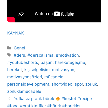
KAYNAK
Kategoriler
Genel
Etiketler
#ders
,
#derscalisma
,
#motivation
,
#youtubeshorts
,
başarı
,
hareketegeçme
,
hereket
,
kişiselgelişim
,
motivasyon
,
motivasyonsözleri
,
mücadele
,
personaldevelopment
,
shortvideo
,
spor
,
zorluk
,
zorluklamücadele
Yufkasız pratik börek
#keşfet #recipe
#food #pratiktarifler #börek #borekler