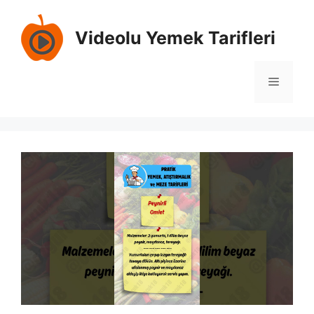
İçeriğe
atla
Videolu Yemek Tarifleri
Menü