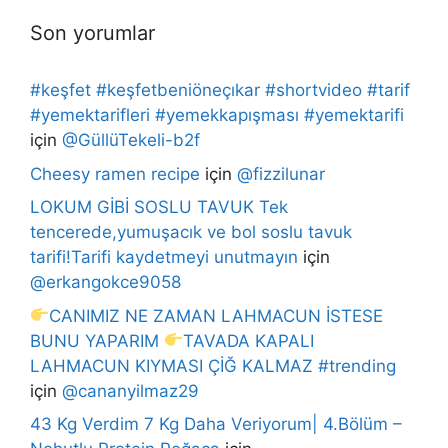
Son yorumlar
#keşfet #keşfetbeniöneçıkar #shortvideo #tarif
#yemektarifleri #yemekkapışması #yemektarifi
için
@GüllüTekeli-b2f
Cheesy ramen recipe
için
@fizzilunar
LOKUM GİBİ SOSLU TAVUK Tek
tencerede,yumuşacık ve bol soslu tavuk
tarifi!Tarifi kaydetmeyi unutmayın
için
@erkangokce9058
CANIMIZ NE ZAMAN LAHMACUN İSTESE
BUNU YAPARIM
TAVADA KAPALI
LAHMACUN KIYMASI ÇİĞ KALMAZ #trending
için
@cananyilmaz29
43 Kg Verdim 7 Kg Daha Veriyorum| 4.Bölüm –