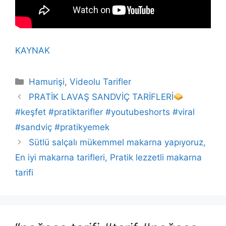
KAYNAK
Kategoriler
Hamurişi
,
Videolu Tarifler
PRATİK LAVAŞ SANDVİÇ TARİFLERİ
#keşfet #pratiktarifler #youtubeshorts #viral
#sandviç #pratikyemek
Sütlü salçalı mükemmel makarna yapıyoruz,
En iyi makarna tarifleri, Pratik lezzetli makarna
tarifi