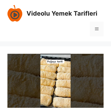
İçeriğe
atla
Videolu Yemek Tarifleri
Menü