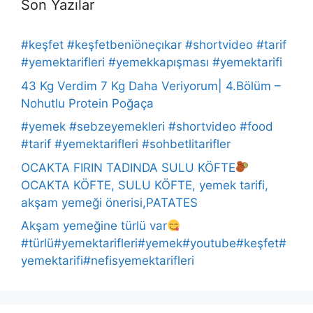
Son Yazılar
#keşfet #keşfetbeniöneçıkar #shortvideo #tarif
#yemektarifleri #yemekkapışması #yemektarifi
43 Kg Verdim 7 Kg Daha Veriyorum| 4.Bölüm –
Nohutlu Protein Poğaça
#yemek #sebzeyemekleri #shortvideo #food
#tarif #yemektarifleri #sohbetlitarifler
OCAKTA FIRIN TADINDA SULU KÖFTE
OCAKTA KÖFTE, SULU KÖFTE, yemek tarifi,
akşam yemeği önerisi,PATATES
Akşam yemeğine türlü var
#türlü#yemektarifleri#yemek#youtube#keşfet#
yemektarifi#nefisyemektarifleri