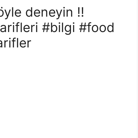
öyle deneyin !!
ifleri #bilgi #food
rifler