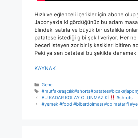
Hızlı ve eğlenceli içerikler için abone olup
Japonya’da ki gördüğünüz bu adam masada
Elindeki satırla ve büyük bir ustalıkla onl
patatese istediği gibi şekil veriyor. Her 
beceri isteyen zor bir iş kesikleri bitiren 
Peki ya sen patatesi bu şekilde denemek 
KAYNAK
Kategoriler
Genel
Etiketler
#mutfak#aşcılık#shorts#patates#bıcak#japo
BU KADAR KOLAY OLUNMAZ Kİ
#shrots
#yemek #food #biberdolması #dolmatarifi #ye