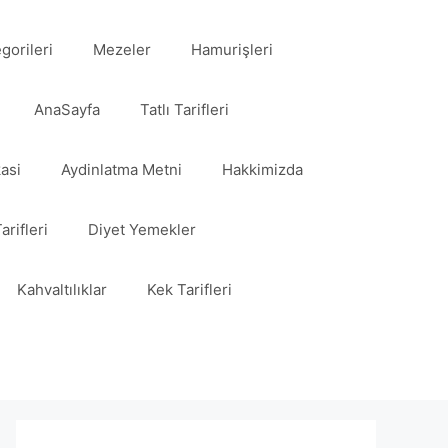
egorileri
Mezeler
Hamurişleri
AnaSayfa
Tatlı Tarifleri
kasi
Aydinlatma Metni
Hakkimizda
arifleri
Diyet Yemekler
Kahvaltılıklar
Kek Tarifleri