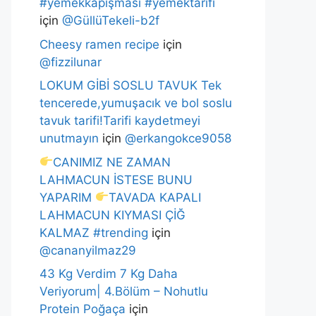
#yemekkapışması #yemektarifi
için
@GüllüTekeli-b2f
Cheesy ramen recipe
için
@fizzilunar
LOKUM GİBİ SOSLU TAVUK Tek
tencerede,yumuşacık ve bol soslu
tavuk tarifi!Tarifi kaydetmeyi
unutmayın
için
@erkangokce9058
CANIMIZ NE ZAMAN
LAHMACUN İSTESE BUNU
YAPARIM
TAVADA KAPALI
LAHMACUN KIYMASI ÇİĞ
KALMAZ #trending
için
@cananyilmaz29
43 Kg Verdim 7 Kg Daha
Veriyorum| 4.Bölüm – Nohutlu
Protein Poğaça
için