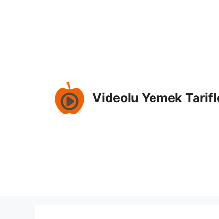
İçeriğe
atla
Videolu Yemek Tarifl