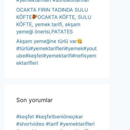
#yemektarifleri #sohbetlitarifler
OCAKTA FIRIN TADINDA SULU
KÖFTE
OCAKTA KÖFTE, SULU
KÖFTE, yemek tarifi, akşam
yemeği önerisi,PATATES
Akşam yemeğine türlü var
#türlü#yemektarifleri#yemek#yout
ube#keşfet#yemektarifi#nefisyem
ektarifleri
Son yorumlar
#keşfet #keşfetbeniöneçıkar
#shortvideo #tarif #yemektarifleri