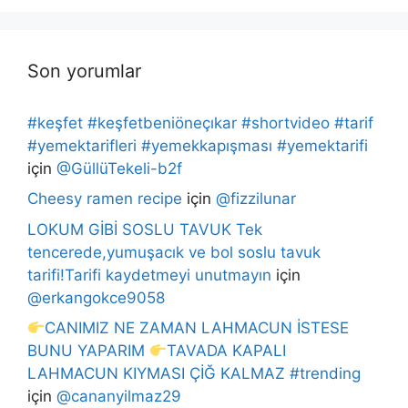
Son yorumlar
#keşfet #keşfetbeniöneçıkar #shortvideo #tarif
#yemektarifleri #yemekkapışması #yemektarifi
için
@GüllüTekeli-b2f
Cheesy ramen recipe
için
@fizzilunar
LOKUM GİBİ SOSLU TAVUK Tek
tencerede,yumuşacık ve bol soslu tavuk
tarifi!Tarifi kaydetmeyi unutmayın
için
@erkangokce9058
CANIMIZ NE ZAMAN LAHMACUN İSTESE
BUNU YAPARIM
TAVADA KAPALI
LAHMACUN KIYMASI ÇİĞ KALMAZ #trending
için
@cananyilmaz29