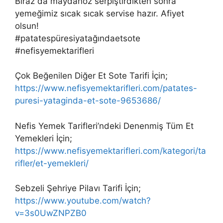
Biraz da maydanoz serpiştirdikten sonra
yemeğimiz sıcak sıcak servise hazır. Afiyet
olsun!
#patatespüresiyatağındaetsote
#nefisyemektarifleri
Çok Beğenilen Diğer Et Sote Tarifi İçin;
https://www.nefisyemektarifleri.com/patates-
puresi-yataginda-et-sote-9653686/
Nefis Yemek Tarifleri’ndeki Denenmiş Tüm Et
Yemekleri İçin;
https://www.nefisyemektarifleri.com/kategori/ta
rifler/et-yemekleri/
Sebzeli Şehriye Pilavı Tarifi İçin;
https://www.youtube.com/watch?
v=3s0UwZNPZB0