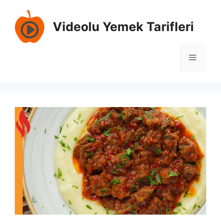
İçeriğe
atla
Videolu Yemek Tarifleri
Menü