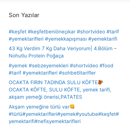
Son Yazılar
#keşfet #keşfetbeniöneçıkar #shortvideo #tarif
#yemektarifleri #yemekkapışması #yemektarifi
43 Kg Verdim 7 Kg Daha Veriyorum| 4.Bölüm –
Nohutlu Protein Poğaça
#yemek #sebzeyemekleri #shortvideo #food
#tarif #yemektarifleri #sohbetlitarifler
OCAKTA FIRIN TADINDA SULU KÖFTE
OCAKTA KÖFTE, SULU KÖFTE, yemek tarifi,
akşam yemeği önerisi,PATATES
Akşam yemeğine türlü var
#türlü#yemektarifleri#yemek#youtube#keşfet#
yemektarifi#nefisyemektarifleri