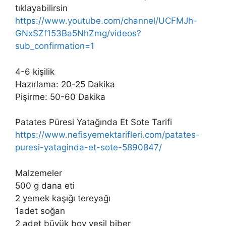
tıklayabilirsin
https://www.youtube.com/channel/UCFMJh-
GNxSZf153Ba5NhZmg/videos?
sub_confirmation=1
4-6 kişilik
Hazırlama: 20-25 Dakika
Pişirme: 50-60 Dakika
Patates Püresi Yatağında Et Sote Tarifi
https://www.nefisyemektarifleri.com/patates-
puresi-yataginda-et-sote-5890847/
Malzemeler
500 g dana eti
2 yemek kaşığı tereyağı
1adet soğan
2 adet büyük boy yeşil biber