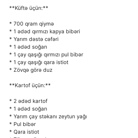
**Küftə üçün:**
* 700 qram qiymə
* 1 ədəd qırmızı kapya bibəri
* Yarım dəstə cəfəri
* 1 ədəd soğan
* 1 çay qaşığı qırmızı pul bibər
* 1 çay qaşığı qara istiot
* Zövqə görə duz
**Kartof üçün:**
* 2 ədəd kartof
* 1 ədəd soğan
* Yarım çay stəkanı zeytun yağı
* Pul bibər
* Qara istiot