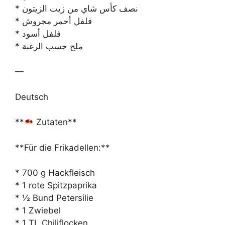
* نصف كأس شاي من زيت الزيتون
* فلفل أحمر مجروش
* فلفل أسود
* ملح حسب الرغبة
—
Deutsch
**
Zutaten**
**Für die Frikadellen:**
* 700 g Hackfleisch
* 1 rote Spitzpaprika
* ½ Bund Petersilie
* 1 Zwiebel
* 1 TL Chiliflocken