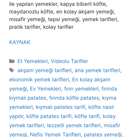
ile yapılan yemekler, kapya biberli köfte,
maydanozlu köfte, en kolay akşam yemeği,
misafir yemeği, tepsi yemeği, yemek tarifleri,
pratik tarifler, kolay tarifler
KAYNAK
Kategoriler
Et Yemekleri
,
Videolu Tarifler
Etiketler
akşam yemeği tarifleri
,
ana yemek tarifleri
,
ekonomik yemek tarifleri
,
En kolay akşam
yemeği
,
Ev Yemekleri
,
fırın yemekleri
,
fırında
kıymalı patates
,
fırında köfte patates
,
kıyma
yemekleri
,
kıymalı patates tarifi
,
köfte nasıl
yapılır
,
köfte patates tarifi
,
köfte tarifi
,
kolay
yemek tarifleri
,
lezzetli yemek tarifleri
,
misafir
yemegi
,
Nefis Yemek Tarifleri
,
patates yemeği
,