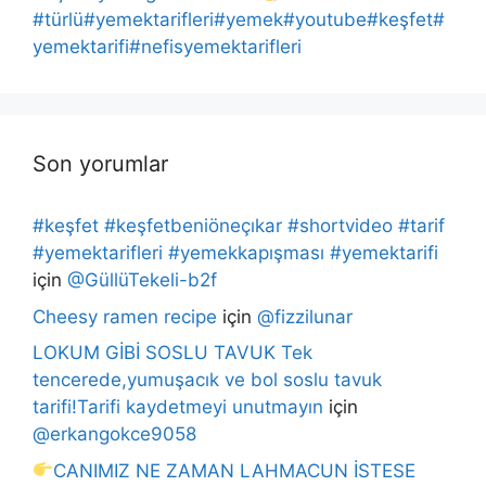
#türlü#yemektarifleri#yemek#youtube#keşfet#
yemektarifi#nefisyemektarifleri
Son yorumlar
#keşfet #keşfetbeniöneçıkar #shortvideo #tarif
#yemektarifleri #yemekkapışması #yemektarifi
için
@GüllüTekeli-b2f
Cheesy ramen recipe
için
@fizzilunar
LOKUM GİBİ SOSLU TAVUK Tek
tencerede,yumuşacık ve bol soslu tavuk
tarifi!Tarifi kaydetmeyi unutmayın
için
@erkangokce9058
CANIMIZ NE ZAMAN LAHMACUN İSTESE