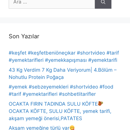
ara
Son Yazılar
#keşfet #keşfetbeniöneçıkar #shortvideo #tarif
#yemektarifleri #yemekkapışması #yemektarifi
43 Kg Verdim 7 Kg Daha Veriyorum| 4.Bölüm –
Nohutlu Protein Poğaça
#yemek #sebzeyemekleri #shortvideo #food
#tarif #yemektarifleri #sohbetlitarifler
OCAKTA FIRIN TADINDA SULU KÖFTE
OCAKTA KÖFTE, SULU KÖFTE, yemek tarifi,
akşam yemeği önerisi,PATATES
Akşam yemeğine türlü var