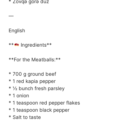
* Zövqə görə duz
—
English
**
Ingredients**
**For the Meatballs:**
* 700 g ground beef
* 1 red kapia pepper
* ½ bunch fresh parsley
* 1 onion
* 1 teaspoon red pepper flakes
* 1 teaspoon black pepper
* Salt to taste