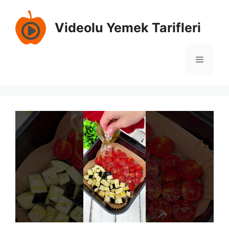
İçeriğe
atla
Videolu Yemek Tarifleri
Menü