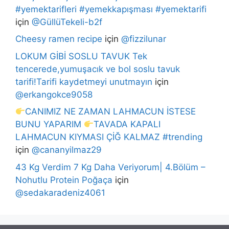
#yemektarifleri #yemekkapışması #yemektarifi
için
@GüllüTekeli-b2f
Cheesy ramen recipe
için
@fizzilunar
LOKUM GİBİ SOSLU TAVUK Tek
tencerede,yumuşacık ve bol soslu tavuk
tarifi!Tarifi kaydetmeyi unutmayın
için
@erkangokce9058
CANIMIZ NE ZAMAN LAHMACUN İSTESE
BUNU YAPARIM
TAVADA KAPALI
LAHMACUN KIYMASI ÇİĞ KALMAZ #trending
için
@cananyilmaz29
43 Kg Verdim 7 Kg Daha Veriyorum| 4.Bölüm –
Nohutlu Protein Poğaça
için
@sedakaradeniz4061