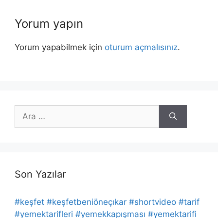
Yorum yapın
Yorum yapabilmek için
oturum açmalısınız
.
için
ara
Son Yazılar
#keşfet #keşfetbeniöneçıkar #shortvideo #tarif
#yemektarifleri #yemekkapışması #yemektarifi