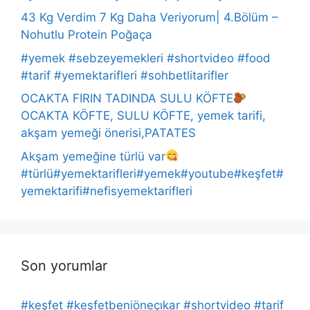
43 Kg Verdim 7 Kg Daha Veriyorum| 4.Bölüm –
Nohutlu Protein Poğaça
#yemek #sebzeyemekleri #shortvideo #food
#tarif #yemektarifleri #sohbetlitarifler
OCAKTA FIRIN TADINDA SULU KÖFTE
OCAKTA KÖFTE, SULU KÖFTE, yemek tarifi,
akşam yemeği önerisi,PATATES
Akşam yemeğine türlü var
#türlü#yemektarifleri#yemek#youtube#keşfet#
yemektarifi#nefisyemektarifleri
Son yorumlar
#keşfet #keşfetbeniöneçıkar #shortvideo #tarif