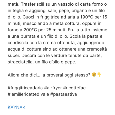
metà. Trasferiscili su un vassoio di carta forno o
in teglia e aggiungi sale, pepe, origano e un filo
di olio. Cuoci in friggitrice ad aria a 190°C per 15
minuti, mescolando a metà cottura, oppure in
forno a 200°C per 25 minuti. Frulla tutto insieme
a una burrata e un filo di olio. Scola la pasta e
condiscila con la crema ottenuta, aggiungendo
acqua di cottura sino ad ottenere una cremosità
super. Decora con le verdure tenute da parte,
stracciatella, un filo d’olio e pepe.
Allora che dici… la proverai oggi stesso?
#friggitriceadaria #airfryer #ricettefacili
#lemillericettedivale #pastaestiva
KAYNAK