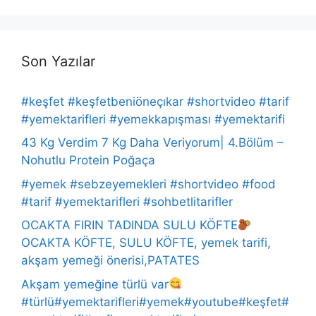
Son Yazılar
#keşfet #keşfetbeniöneçıkar #shortvideo #tarif
#yemektarifleri #yemekkapışması #yemektarifi
43 Kg Verdim 7 Kg Daha Veriyorum| 4.Bölüm –
Nohutlu Protein Poğaça
#yemek #sebzeyemekleri #shortvideo #food
#tarif #yemektarifleri #sohbetlitarifler
OCAKTA FIRIN TADINDA SULU KÖFTE
OCAKTA KÖFTE, SULU KÖFTE, yemek tarifi,
akşam yemeği önerisi,PATATES
Akşam yemeğine türlü var
#türlü#yemektarifleri#yemek#youtube#keşfet#