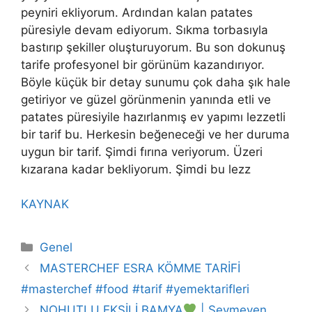
peyniri ekliyorum. Ardından kalan patates
püresiyle devam ediyorum. Sıkma torbasıyla
bastırıp şekiller oluşturuyorum. Bu son dokunuş
tarife profesyonel bir görünüm kazandırıyor.
Böyle küçük bir detay sunumu çok daha şık hale
getiriyor ve güzel görünmenin yanında etli ve
patates püresiyile hazırlanmış ev yapımı lezzetli
bir tarif bu. Herkesin beğeneceği ve her duruma
uygun bir tarif. Şimdi fırına veriyorum. Üzeri
kızarana kadar bekliyorum. Şimdi bu lezz
KAYNAK
Categories
Genel
MASTERCHEF ESRA KÖMME TARİFİ
#masterchef #food #tarif #yemektarifleri
NOHUTLU EKŞİLİ BAMYA
| Sevmeyen