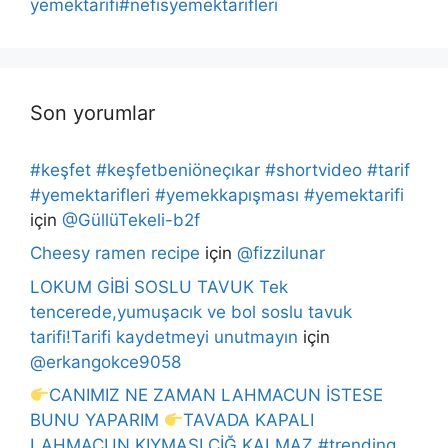
yemektarifi#nefisyemektarifleri
Son yorumlar
#keşfet #keşfetbeniöneçıkar #shortvideo #tarif
#yemektarifleri #yemekkapışması #yemektarifi
için
@GüllüTekeli-b2f
Cheesy ramen recipe
için
@fizzilunar
LOKUM GİBİ SOSLU TAVUK Tek
tencerede,yumuşacık ve bol soslu tavuk
tarifi!Tarifi kaydetmeyi unutmayın
için
@erkangokce9058
CANIMIZ NE ZAMAN LAHMACUN İSTESE
BUNU YAPARIM
TAVADA KAPALI
LAHMACUN KIYMASI ÇİĞ KALMAZ #trending