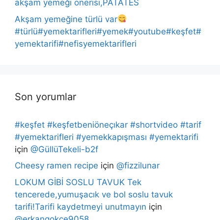
akşam yemeği önerisi,PATATES
Akşam yemeğine türlü var
#türlü#yemektarifleri#yemek#youtube#keşfet#
yemektarifi#nefisyemektarifleri
Son yorumlar
#keşfet #keşfetbeniöneçıkar #shortvideo #tarif
#yemektarifleri #yemekkapışması #yemektarifi
için
@GüllüTekeli-b2f
Cheesy ramen recipe
için
@fizzilunar
LOKUM GİBİ SOSLU TAVUK Tek
tencerede,yumuşacık ve bol soslu tavuk
tarifi!Tarifi kaydetmeyi unutmayın
için
@erkangokce9058