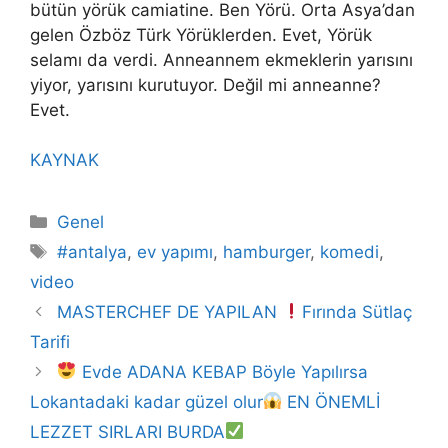
bütün yörük camiatine. Ben Yörü. Orta Asya’dan
gelen Özböz Türk Yörüklerden. Evet, Yörük
selamı da verdi. Anneannem ekmeklerin yarısını
yiyor, yarısını kurutuyor. Değil mi anneanne?
Evet.
KAYNAK
Kategoriler
Genel
Etiketler
#antalya
,
ev yapımı
,
hamburger
,
komedi
,
video
MASTERCHEF DE YAPILAN
Fırında Sütlaç
Tarifi
Evde ADANA KEBAP Böyle Yapılırsa
Lokantadaki kadar güzel olur
EN ÖNEMLİ
LEZZET SIRLARI BURDA