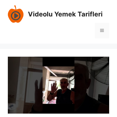
İçeriğe
atla
Videolu Yemek Tarifleri
Menü