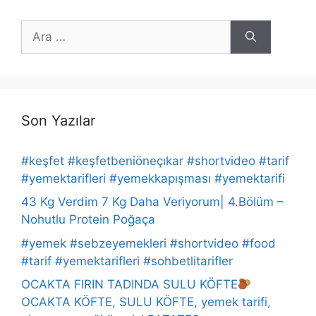
için
ara
Son Yazılar
#keşfet #keşfetbeniöneçıkar #shortvideo #tarif
#yemektarifleri #yemekkapışması #yemektarifi
43 Kg Verdim 7 Kg Daha Veriyorum| 4.Bölüm –
Nohutlu Protein Poğaça
#yemek #sebzeyemekleri #shortvideo #food
#tarif #yemektarifleri #sohbetlitarifler
OCAKTA FIRIN TADINDA SULU KÖFTE
OCAKTA KÖFTE, SULU KÖFTE, yemek tarifi,