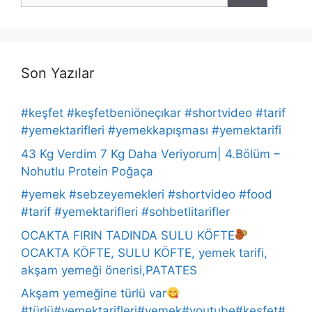
Son Yazılar
#keşfet #keşfetbeniöneçıkar #shortvideo #tarif
#yemektarifleri #yemekkapışması #yemektarifi
43 Kg Verdim 7 Kg Daha Veriyorum| 4.Bölüm –
Nohutlu Protein Poğaça
#yemek #sebzeyemekleri #shortvideo #food
#tarif #yemektarifleri #sohbetlitarifler
OCAKTA FIRIN TADINDA SULU KÖFTE
OCAKTA KÖFTE, SULU KÖFTE, yemek tarifi,
akşam yemeği önerisi,PATATES
Akşam yemeğine türlü var
#türlü#yemektarifleri#yemek#youtube#keşfet#