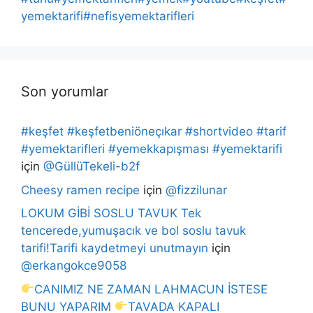
yemektarifi#nefisyemektarifleri
Son yorumlar
#keşfet #keşfetbeniöneçıkar #shortvideo #tarif
#yemektarifleri #yemekkapışması #yemektarifi
için
@GüllüTekeli-b2f
Cheesy ramen recipe
için
@fizzilunar
LOKUM GİBİ SOSLU TAVUK Tek
tencerede,yumuşacık ve bol soslu tavuk
tarifi!Tarifi kaydetmeyi unutmayın
için
@erkangokce9058
CANIMIZ NE ZAMAN LAHMACUN İSTESE
BUNU YAPARIM
TAVADA KAPALI