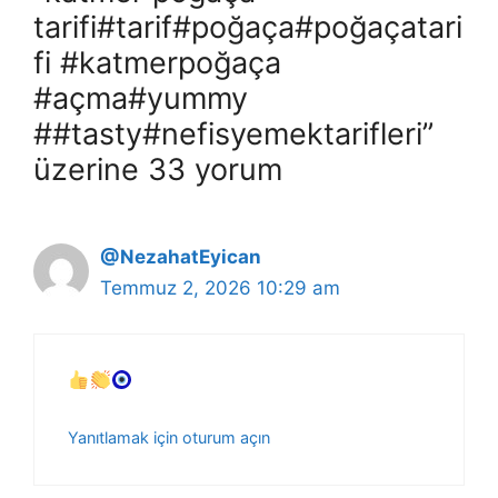
tarifi#tarif#poğaça#poğaçatari
fi #katmerpoğaça
#açma#yummy
##tasty#nefisyemektarifleri”
üzerine 33 yorum
@NezahatEyican
Temmuz 2, 2026 10:29 am
Yanıtlamak için oturum açın