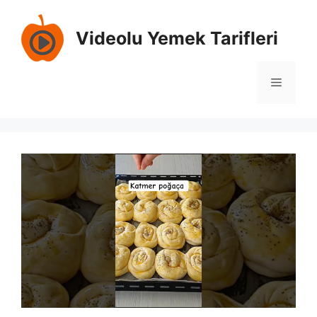
İçeriğe
atla
Videolu Yemek Tarifleri
Menü