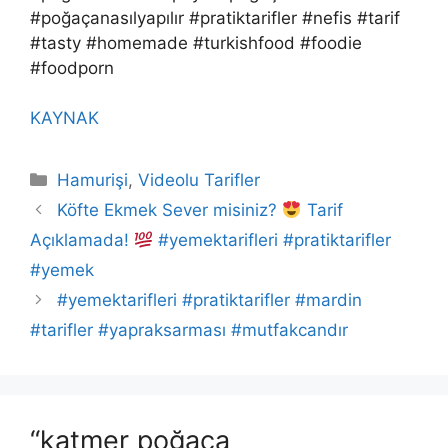
#poğaçanasılyapılır #pratiktarifler #nefis #tarif
#tasty #homemade #turkishfood #foodie
#foodporn
KAYNAK
Kategoriler
Hamurişi
,
Videolu Tarifler
Köfte Ekmek Sever misiniz?
Tarif
Açıklamada!
#yemektarifleri #pratiktarifler
#yemek
#yemektarifleri #pratiktarifler #mardin
#tarifler #yapraksarması #mutfakcandır
“katmer poğaça