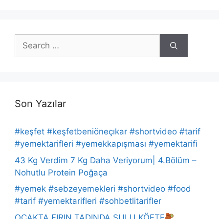
Search
for:
Son Yazılar
#keşfet #keşfetbeniöneçıkar #shortvideo #tarif
#yemektarifleri #yemekkapışması #yemektarifi
43 Kg Verdim 7 Kg Daha Veriyorum| 4.Bölüm –
Nohutlu Protein Poğaça
#yemek #sebzeyemekleri #shortvideo #food
#tarif #yemektarifleri #sohbetlitarifler
OCAKTA FIRIN TADINDA SULU KÖFTE