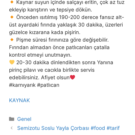
Kaynar suyun içinde salçayı eritin, çok az tuz
ekleyip karıştırın ve tepsiye dökün.
Önceden ısıtılmış 190-200 derece fansız alt-
üst ayardaki fırında yaklaşık 30 dakika, üzerleri
güzelce kızarana kada pişirin.
Pişme süresi fırınınıza göre değişebilir.
Fırından almadan önce patlıcanları çatalla
kontrol etmeyi unutmayın.
20-30 dakika dinlendikten sonra Yanına
pirinç pilavı ve cacıkla birlikte servis
edebilirsiniz. Afiyet olsun
#karnıyarık #patlıcan
KAYNAK
Categories
Genel
Semizotu Soslu Yayla Çorbası #food #tarif