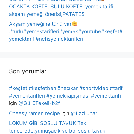
OCAKTA KÖFTE, SULU KÖFTE, yemek tarifi,
akşam yemeği önerisi,PATATES
Akşam yemeğine türlü var
#türlü#yemektarifleri#yemek#youtube#keşfet#
yemektarifi#nefisyemektarifleri
Son yorumlar
#keşfet #keşfetbeniöneçıkar #shortvideo #tarif
#yemektarifleri #yemekkapışması #yemektarifi
için
@GüllüTekeli-b2f
Cheesy ramen recipe
için
@fizzilunar
LOKUM GİBİ SOSLU TAVUK Tek
tencerede,yumuşacık ve bol soslu tavuk