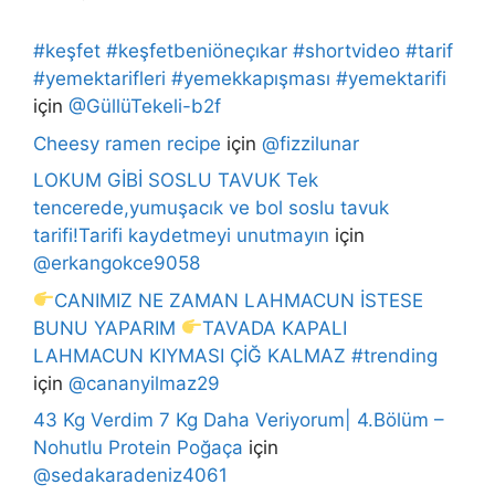
#keşfet #keşfetbeniöneçıkar #shortvideo #tarif
#yemektarifleri #yemekkapışması #yemektarifi
için
@GüllüTekeli-b2f
Cheesy ramen recipe
için
@fizzilunar
LOKUM GİBİ SOSLU TAVUK Tek
tencerede,yumuşacık ve bol soslu tavuk
tarifi!Tarifi kaydetmeyi unutmayın
için
@erkangokce9058
CANIMIZ NE ZAMAN LAHMACUN İSTESE
BUNU YAPARIM
TAVADA KAPALI
LAHMACUN KIYMASI ÇİĞ KALMAZ #trending
için
@cananyilmaz29
43 Kg Verdim 7 Kg Daha Veriyorum| 4.Bölüm –
Nohutlu Protein Poğaça
için
@sedakaradeniz4061