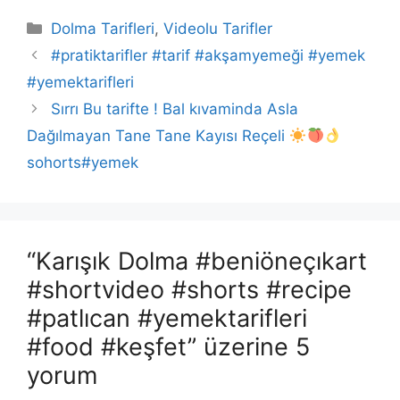
Kategoriler
Dolma Tarifleri
,
Videolu Tarifler
#pratiktarifler #tarif #akşamyemeği #yemek
#yemektarifleri
Sırrı Bu tarifte ! Bal kıvaminda Asla
Dağılmayan Tane Tane Kayısı Reçeli
sohorts#yemek
“Karışık Dolma #beniöneçıkart
#shortvideo #shorts #recipe
#patlıcan #yemektarifleri
#food #keşfet” üzerine 5
yorum