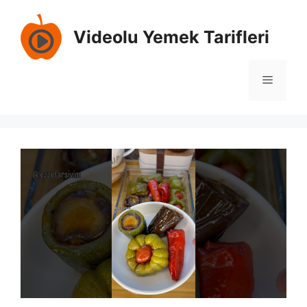
İçeriğe
atla
Videolu Yemek Tarifleri
Menü