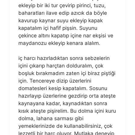
ekleyip bir iki tur çevirip pirinci, tuzu,
baharatları ilave edip azıcık da böyle
kavurup kaynar suyu ekleyip kapak
kapatalım içi hafif pişsin. Suyunu
çekince altını kapatıp içine nar ekşisi ve
maydanozu ekleyip kenara alalım.
iç harcı hazırladıktan sonra sebzelerin
içini çıkarıp harçtan dolduralım, çok
boşluk bırakmadım zaten içi biraz piştiği
için. Tencereye dizip üzerlerini
domatesleri kesip kapatalım. Sosunu
hazırlayıp üzerlerine gezdirip orta ateşte
kaynayana kadar, kaynadıktan sonra
kısık ateşte pişirelim. Bu dolma içini kuru
dolma, lahana sarması gibi
yemeklerinizde de kullanabilirsiniz, çok
lezzetli bir harç oluyor. Mutlaka deneyip