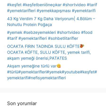
#keşfet #keşfetbeniöneçıkar #shortvideo #tarif
#yemektarifleri #yemekkapışması #yemektarifi
43 Kg Verdim 7 Kg Daha Veriyorum| 4.Bölüm –
Nohutlu Protein Poğaça
#yemek #sebzeyemekleri #shortvideo #food
#tarif #yemektarifleri #sohbetlitarifler
OCAKTA FIRIN TADINDA SULU KÖFTE
OCAKTA KÖFTE, SULU KÖFTE, yemek tarifi,
akşam yemeği önerisi,PATATES
Akşam yemeğine türlü var
#türlü#yemektarifleri#yemek#youtube#keşfet#
yemektarifi#nefisyemektarifleri
Son yorumlar