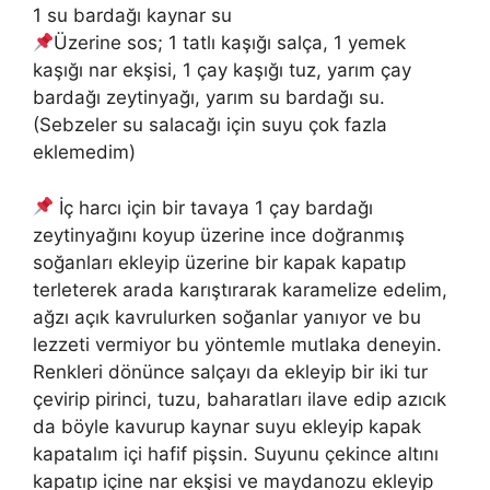
1 su bardağı kaynar su
Üzerine sos; 1 tatlı kaşığı salça, 1 yemek
kaşığı nar ekşisi, 1 çay kaşığı tuz, yarım çay
bardağı zeytinyağı, yarım su bardağı su.
(Sebzeler su salacağı için suyu çok fazla
eklemedim)
İç harcı için bir tavaya 1 çay bardağı
zeytinyağını koyup üzerine ince doğranmış
soğanları ekleyip üzerine bir kapak kapatıp
terleterek arada karıştırarak karamelize edelim,
ağzı açık kavrulurken soğanlar yanıyor ve bu
lezzeti vermiyor bu yöntemle mutlaka deneyin.
Renkleri dönünce salçayı da ekleyip bir iki tur
çevirip pirinci, tuzu, baharatları ilave edip azıcık
da böyle kavurup kaynar suyu ekleyip kapak
kapatalım içi hafif pişsin. Suyunu çekince altını
kapatıp içine nar ekşisi ve maydanozu ekleyip