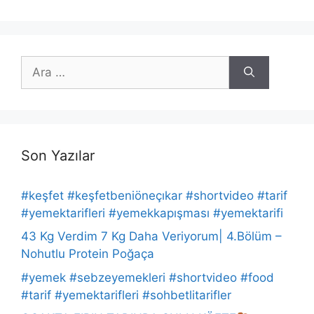
için
ara
Son Yazılar
#keşfet #keşfetbeniöneçıkar #shortvideo #tarif
#yemektarifleri #yemekkapışması #yemektarifi
43 Kg Verdim 7 Kg Daha Veriyorum| 4.Bölüm –
Nohutlu Protein Poğaça
#yemek #sebzeyemekleri #shortvideo #food
#tarif #yemektarifleri #sohbetlitarifler