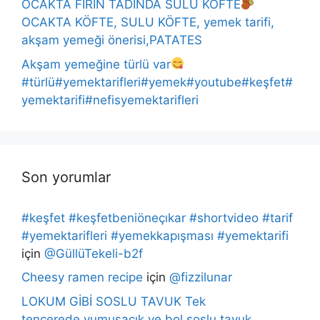
OCAKTA FIRIN TADINDA SULU KÖFTE
OCAKTA KÖFTE, SULU KÖFTE, yemek tarifi,
akşam yemeği önerisi,PATATES
Akşam yemeğine türlü var
#türlü#yemektarifleri#yemek#youtube#keşfet#
yemektarifi#nefisyemektarifleri
Son yorumlar
#keşfet #keşfetbeniöneçıkar #shortvideo #tarif
#yemektarifleri #yemekkapışması #yemektarifi
için
@GüllüTekeli-b2f
Cheesy ramen recipe
için
@fizzilunar
LOKUM GİBİ SOSLU TAVUK Tek
tencerede,yumuşacık ve bol soslu tavuk