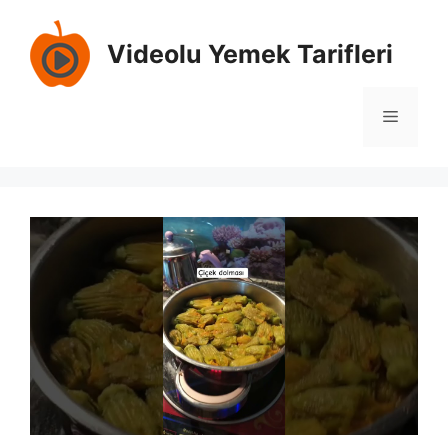
İçeriğe
atla
Videolu Yemek Tarifleri
Menü