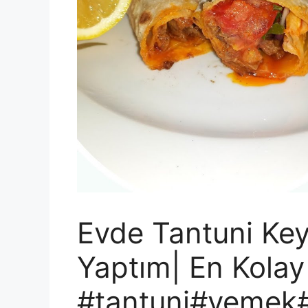
Evde Tantuni Key
Yaptım| En Kolay 
#tantuni#yemek#