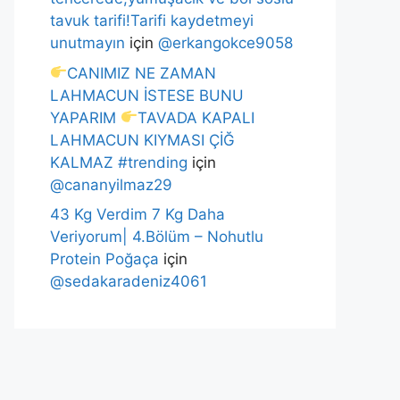
tavuk tarifi!Tarifi kaydetmeyi
unutmayın
için
@erkangokce9058
CANIMIZ NE ZAMAN
LAHMACUN İSTESE BUNU
YAPARIM
TAVADA KAPALI
LAHMACUN KIYMASI ÇİĞ
KALMAZ #trending
için
@cananyilmaz29
43 Kg Verdim 7 Kg Daha
Veriyorum| 4.Bölüm – Nohutlu
Protein Poğaça
için
@sedakaradeniz4061