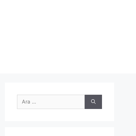
için
ara