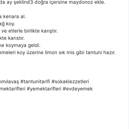
da ay şeklind3 doğra içersine maydonoz ekle.
a kenara al.
ağ koy.
e etlerle birlikte karıştır.
te karıstır.
ine koymaya geldi.
emeleri koy üzerine limon sık mis gibi tantuni hazır.
mılavaş #tantunitarifi #sokaklezzetleri
yemektarifleri #yemektarifleri #evdeyemek