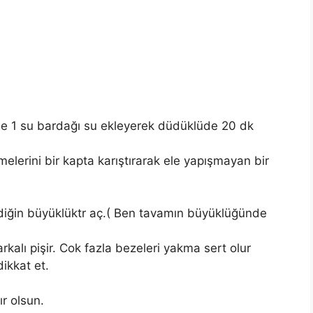
rine 1 su bardağı su ekleyerek düdüklüde 20 dk
elerini bir kapta karıştırarak ele yapışmayan bir
ediğin büyüklüktr aç.( Ben tavamın büyüklüğünde
arkalı pişir. Cok fazla bezeleri yakma sert olur
ikkat et.
ır olsun.