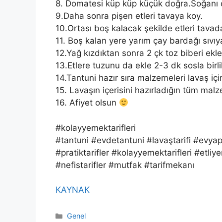
8. Domatesi küp küp küçük doğra.Soğanı 
9.Daha sonra pişen etleri tavaya koy.
10.Ortası boş kalacak şekilde etleri tavad
11. Boş kalan yere yarım çay bardağı sıvıy
12.Yağ kızdıktan sonra 2 çk toz biberi ekle v
13.Etlere tuzunu da ekle 2-3 dk sosla birlik
14.Tantuni hazır sıra malzemeleri lavaş iç
15. Lavaşın içerisini hazırladığın tüm malz
16. Afiyet olsun
#kolayyemektarifleri
#tantuni #evdetantuni #lavaştarifi #evyapı
#pratiktarifler #kolayyemektarifleri #etli
#nefistarifler #mutfak #tarifmekanı
KAYNAK
Kategoriler
Genel