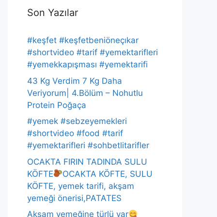
Son Yazılar
#keşfet #keşfetbeniöneçıkar
#shortvideo #tarif #yemektarifleri
#yemekkapışması #yemektarifi
43 Kg Verdim 7 Kg Daha
Veriyorum| 4.Bölüm – Nohutlu
Protein Poğaça
#yemek #sebzeyemekleri
#shortvideo #food #tarif
#yemektarifleri #sohbetlitarifler
OCAKTA FIRIN TADINDA SULU
KÖFTE
OCAKTA KÖFTE, SULU
KÖFTE, yemek tarifi, akşam
yemeği önerisi,PATATES
Akşam yemeğine türlü var