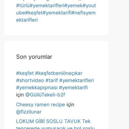
#türlü#yemektarifleri#yemek#yout
ube#keşfet#yemektarifi#nefisyem
ektarifleri
Son yorumlar
#keşfet #keşfetbeniöneçıkar
#shortvideo #tarif #yemektarifleri
#yemekkapışması #yemektarifi
için
@GüllüTekeli-b2f
Cheesy ramen recipe
için
@fizzilunar
LOKUM GİBİ SOSLU TAVUK Tek
tencerede,yumuşacık ve bol soslu