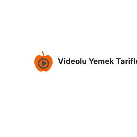
İçeriğe
atla
Videolu Yemek Tarifl