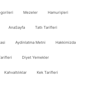
egorileri
Mezeler
Hamurişleri
AnaSayfa
Tatlı Tarifleri
kasi
Aydinlatma Metni
Hakkimizda
arifleri
Diyet Yemekler
Kahvaltılıklar
Kek Tarifleri