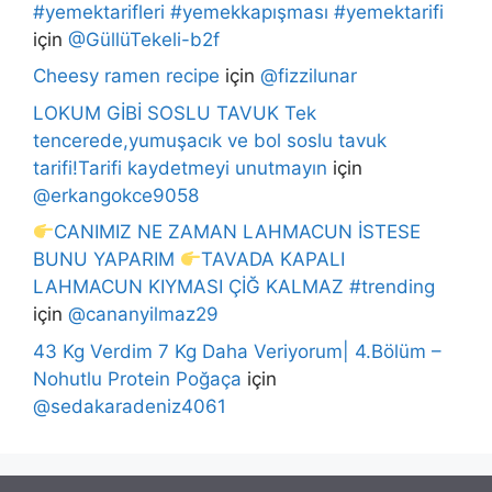
#yemektarifleri #yemekkapışması #yemektarifi
için
@GüllüTekeli-b2f
Cheesy ramen recipe
için
@fizzilunar
LOKUM GİBİ SOSLU TAVUK Tek
tencerede,yumuşacık ve bol soslu tavuk
tarifi!Tarifi kaydetmeyi unutmayın
için
@erkangokce9058
CANIMIZ NE ZAMAN LAHMACUN İSTESE
BUNU YAPARIM
TAVADA KAPALI
LAHMACUN KIYMASI ÇİĞ KALMAZ #trending
için
@cananyilmaz29
43 Kg Verdim 7 Kg Daha Veriyorum| 4.Bölüm –
Nohutlu Protein Poğaça
için
@sedakaradeniz4061