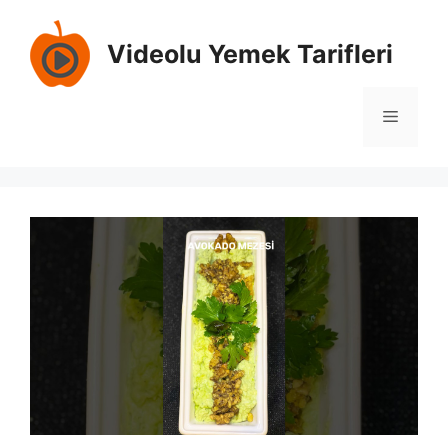
İçeriğe
atla
Videolu Yemek Tarifleri
Menü