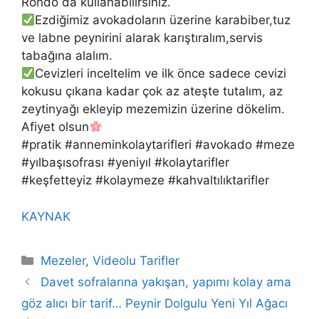
Rondo da kullanabilirsiniz.
Ezdiğimiz avokadoların üzerine karabiber,tuz
ve labne peynirini alarak karıştıralım,servis
tabağına alalım.
Cevizleri inceltelim ve ilk önce sadece cevizi
kokusu çıkana kadar çok az ateşte tutalım, az
zeytinyağı ekleyip mezemizin üzerine dökelim.
Afiyet olsun
#pratik #anneminkolaytarifleri #avokado #meze
#yılbaşısofrası #yeniyıl #kolaytarifler
#keşfetteyiz #kolaymeze #kahvaltılıktarifler
KAYNAK
Kategoriler
Mezeler
,
Videolu Tarifler
Davet sofralarına yakışan, yapımı kolay ama
göz alıcı bir tarif… Peynir Dolgulu Yeni Yıl Ağacı