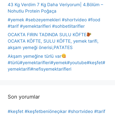
43 Kg Verdim 7 Kg Daha Veriyorum| 4.Bölüm –
Nohutlu Protein Poğaça
#yemek #sebzeyemekleri #shortvideo #food
#tarif #yemektarifleri #sohbetlitarifler
OCAKTA FIRIN TADINDA SULU KÖFTE
OCAKTA KÖFTE, SULU KÖFTE, yemek tarifi,
akşam yemeği önerisi,PATATES
Akşam yemeğine türlü var
#türlü#yemektarifleri#yemek#youtube#keşfet#
yemektarifi#nefisyemektarifleri
Son yorumlar
#keşfet #keşfetbeniöneçıkar #shortvideo #tarif