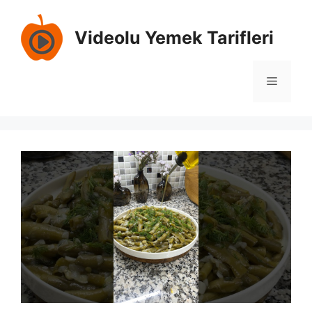
İçeriğe
atla
Videolu Yemek Tarifleri
Menü