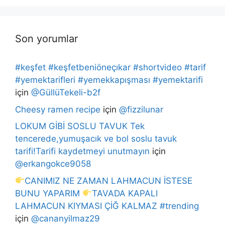
Son yorumlar
#keşfet #keşfetbeniöneçıkar #shortvideo #tarif
#yemektarifleri #yemekkapışması #yemektarifi
için
@GüllüTekeli-b2f
Cheesy ramen recipe
için
@fizzilunar
LOKUM GİBİ SOSLU TAVUK Tek
tencerede,yumuşacık ve bol soslu tavuk
tarifi!Tarifi kaydetmeyi unutmayın
için
@erkangokce9058
CANIMIZ NE ZAMAN LAHMACUN İSTESE
BUNU YAPARIM
TAVADA KAPALI
LAHMACUN KIYMASI ÇİĞ KALMAZ #trending
için
@cananyilmaz29