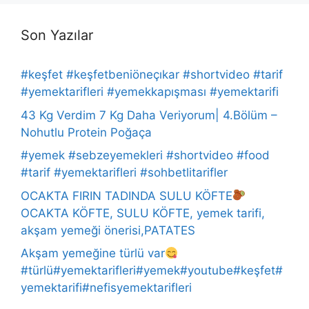
Son Yazılar
#keşfet #keşfetbeniöneçıkar #shortvideo #tarif
#yemektarifleri #yemekkapışması #yemektarifi
43 Kg Verdim 7 Kg Daha Veriyorum| 4.Bölüm –
Nohutlu Protein Poğaça
#yemek #sebzeyemekleri #shortvideo #food
#tarif #yemektarifleri #sohbetlitarifler
OCAKTA FIRIN TADINDA SULU KÖFTE
OCAKTA KÖFTE, SULU KÖFTE, yemek tarifi,
akşam yemeği önerisi,PATATES
Akşam yemeğine türlü var
#türlü#yemektarifleri#yemek#youtube#keşfet#
yemektarifi#nefisyemektarifleri