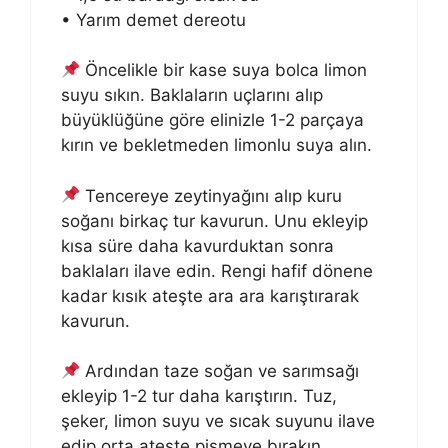
• Yarım demet dereotu
Öncelikle bir kase suya bolca limon
suyu sıkın. Baklaların uçlarını alıp
büyüklüğüne göre elinizle 1-2 parçaya
kırın ve bekletmeden limonlu suya alın.
Tencereye zeytinyağını alıp kuru
soğanı birkaç tur kavurun. Unu ekleyip
kısa süre daha kavurduktan sonra
baklaları ilave edin. Rengi hafif dönene
kadar kısık ateşte ara ara karıştırarak
kavurun.
Ardından taze soğan ve sarımsağı
ekleyip 1-2 tur daha karıştırın. Tuz,
şeker, limon suyu ve sıcak suyunu ilave
edip orta ateşte pişmeye bırakın.