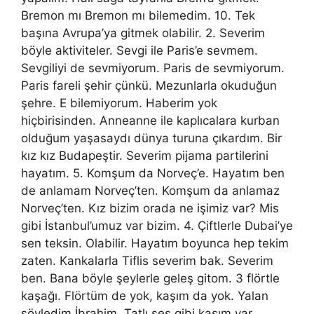
Bremon mı Bremon mı bilemedim. 10. Tek
başına Avrupa’ya gitmek olabilir. 2. Severim
böyle aktiviteler. Sevgi ile Paris’e sevmem.
Sevgiliyi de sevmiyorum. Paris de sevmiyorum.
Paris fareli şehir çünkü. Mezunlarla okuduğun
şehre. E bilemiyorum. Haberim yok
hiçbirisinden. Anneanne ile kaplıcalara kurban
olduğum yaşasaydı dünya turuna çıkardım. Bir
kız kız Budapeştir. Severim pijama partilerini
hayatım. 5. Komşum da Norveç’e. Hayatım ben
de anlamam Norveç’ten. Komşum da anlamaz
Norveç’ten. Kız bizim orada ne işimiz var? Mis
gibi İstanbul’umuz var bizim. 4. Çiftlerle Dubai’ye
sen teksin. Olabilir. Hayatım boyunca hep tekim
zaten. Kankalarla Tiflis severim bak. Severim
ben. Bana böyle şeylerle geleş gitom. 3 flörtle
kaşağı. Flörtüm de yok, kaşım da yok. Yalan
söyledim İbrahim. Tatlı ses gibi kaşım var.