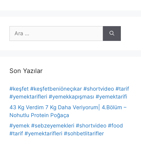
için
ara
Son Yazılar
#keşfet #keşfetbeniöneçıkar #shortvideo #tarif
#yemektarifleri #yemekkapışması #yemektarifi
43 Kg Verdim 7 Kg Daha Veriyorum| 4.Bölüm –
Nohutlu Protein Poğaça
#yemek #sebzeyemekleri #shortvideo #food
#tarif #yemektarifleri #sohbetlitarifler