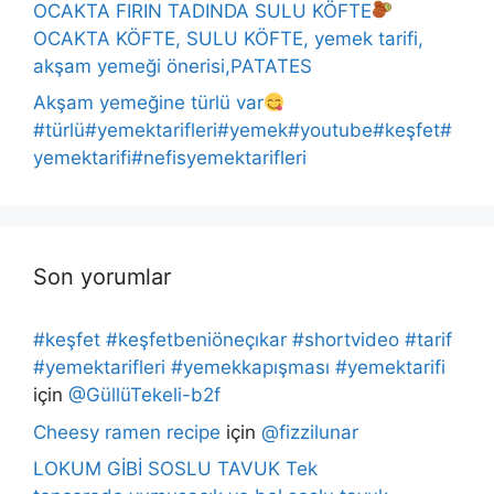
OCAKTA FIRIN TADINDA SULU KÖFTE
OCAKTA KÖFTE, SULU KÖFTE, yemek tarifi,
akşam yemeği önerisi,PATATES
Akşam yemeğine türlü var
#türlü#yemektarifleri#yemek#youtube#keşfet#
yemektarifi#nefisyemektarifleri
Son yorumlar
#keşfet #keşfetbeniöneçıkar #shortvideo #tarif
#yemektarifleri #yemekkapışması #yemektarifi
için
@GüllüTekeli-b2f
Cheesy ramen recipe
için
@fizzilunar
LOKUM GİBİ SOSLU TAVUK Tek