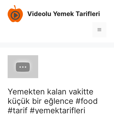
İçeriğe
atla
Videolu Yemek Tarifleri
Menü
Yemekten kalan vakitte
küçük bir eğlence #food
#tarif #yemektarifleri