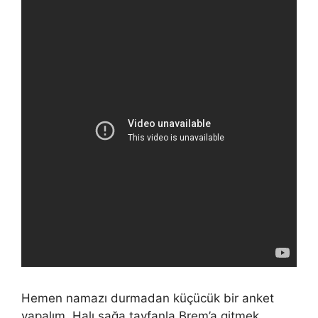
Hemen namazı durmadan küçücük bir anket
yapalım. Halı sağa tayfanla Brem’a gitmek.