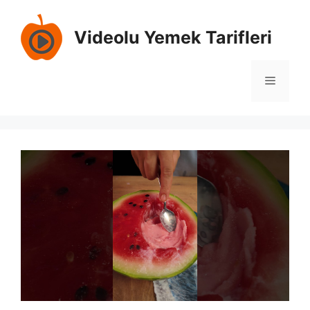
İçeriğe
atla
Videolu Yemek Tarifleri
Menü