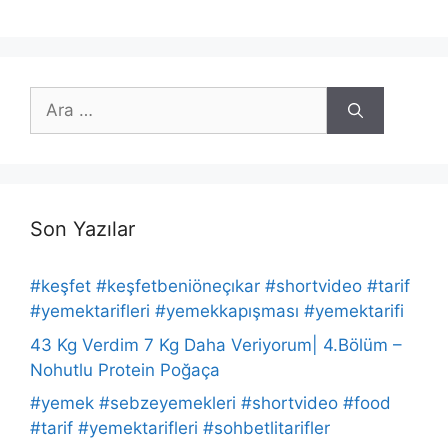
için
ara
Son Yazılar
#keşfet #keşfetbeniöneçıkar #shortvideo #tarif
#yemektarifleri #yemekkapışması #yemektarifi
43 Kg Verdim 7 Kg Daha Veriyorum| 4.Bölüm –
Nohutlu Protein Poğaça
#yemek #sebzeyemekleri #shortvideo #food
#tarif #yemektarifleri #sohbetlitarifler