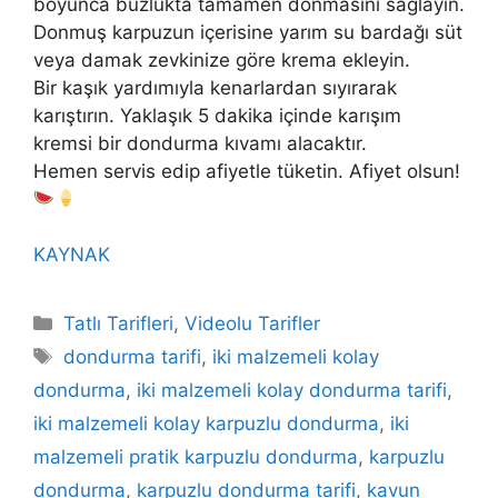
boyunca buzlukta tamamen donmasını sağlayın.
Donmuş karpuzun içerisine yarım su bardağı süt
veya damak zevkinize göre krema ekleyin.
Bir kaşık yardımıyla kenarlardan sıyırarak
karıştırın. Yaklaşık 5 dakika içinde karışım
kremsi bir dondurma kıvamı alacaktır.
Hemen servis edip afiyetle tüketin. Afiyet olsun!
KAYNAK
Kategoriler
Tatlı Tarifleri
,
Videolu Tarifler
Etiketler
dondurma tarifi
,
iki malzemeli kolay
dondurma
,
iki malzemeli kolay dondurma tarifi
,
iki malzemeli kolay karpuzlu dondurma
,
iki
malzemeli pratik karpuzlu dondurma
,
karpuzlu
dondurma
,
karpuzlu dondurma tarifi
,
kavun