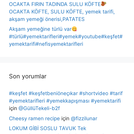
OCAKTA FIRIN TADINDA SULU KÖFTE
OCAKTA KÖFTE, SULU KÖFTE, yemek tarifi,
akşam yemeği önerisi,PATATES
Akşam yemeğine türlü var
#türlü#yemektarifleri#yemek#youtube#keşfet#
yemektarifi#nefisyemektarifleri
Son yorumlar
#keşfet #keşfetbeniöneçıkar #shortvideo #tarif
#yemektarifleri #yemekkapışması #yemektarifi
için
@GüllüTekeli-b2f
Cheesy ramen recipe
için
@fizzilunar
LOKUM GİBİ SOSLU TAVUK Tek