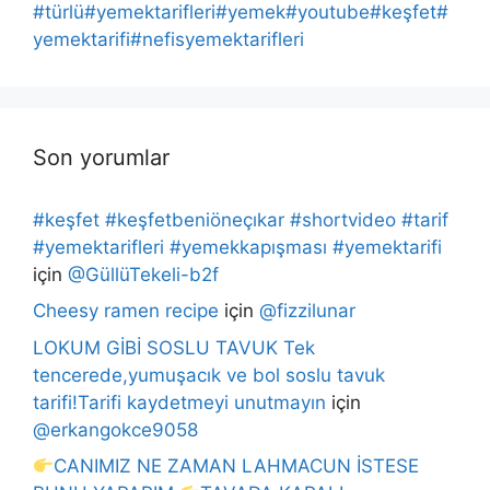
#türlü#yemektarifleri#yemek#youtube#keşfet#
yemektarifi#nefisyemektarifleri
Son yorumlar
#keşfet #keşfetbeniöneçıkar #shortvideo #tarif
#yemektarifleri #yemekkapışması #yemektarifi
için
@GüllüTekeli-b2f
Cheesy ramen recipe
için
@fizzilunar
LOKUM GİBİ SOSLU TAVUK Tek
tencerede,yumuşacık ve bol soslu tavuk
tarifi!Tarifi kaydetmeyi unutmayın
için
@erkangokce9058
CANIMIZ NE ZAMAN LAHMACUN İSTESE