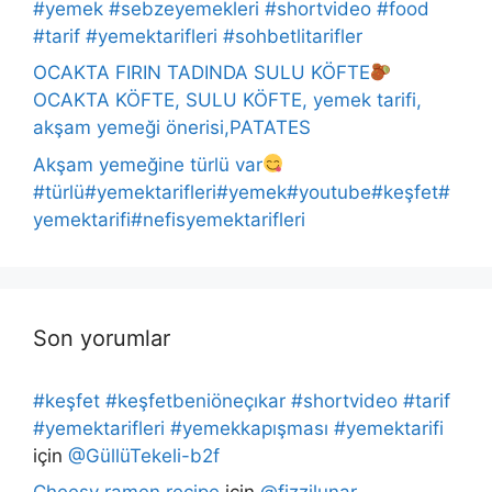
#yemek #sebzeyemekleri #shortvideo #food
#tarif #yemektarifleri #sohbetlitarifler
OCAKTA FIRIN TADINDA SULU KÖFTE
OCAKTA KÖFTE, SULU KÖFTE, yemek tarifi,
akşam yemeği önerisi,PATATES
Akşam yemeğine türlü var
#türlü#yemektarifleri#yemek#youtube#keşfet#
yemektarifi#nefisyemektarifleri
Son yorumlar
#keşfet #keşfetbeniöneçıkar #shortvideo #tarif
#yemektarifleri #yemekkapışması #yemektarifi
için
@GüllüTekeli-b2f