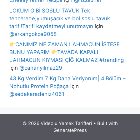
Cheesy ramen recipe
için
@fizzilunar
LOKUM GİBİ SOSLU TAVUK Tek
tencerede,yumuşacık ve bol soslu tavuk
tarifi!Tarifi kaydetmeyi unutmayın
için
@erkangokce9058
CANIMIZ NE ZAMAN LAHMACUN İSTESE
BUNU YAPARIM
TAVADA KAPALI
LAHMACUN KIYMASI ÇİĞ KALMAZ #trending
için
@cananyilmaz29
43 Kg Verdim 7 Kg Daha Veriyorum| 4.Bölüm –
Nohutlu Protein Poğaça
için
@sedakaradeniz4061
© 2026 Videolu Yemek Tarifleri
• Built with
GeneratePress