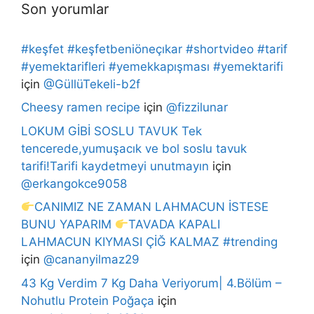
Son yorumlar
#keşfet #keşfetbeniöneçıkar #shortvideo #tarif
#yemektarifleri #yemekkapışması #yemektarifi
için
@GüllüTekeli-b2f
Cheesy ramen recipe
için
@fizzilunar
LOKUM GİBİ SOSLU TAVUK Tek
tencerede,yumuşacık ve bol soslu tavuk
tarifi!Tarifi kaydetmeyi unutmayın
için
@erkangokce9058
CANIMIZ NE ZAMAN LAHMACUN İSTESE
BUNU YAPARIM
TAVADA KAPALI
LAHMACUN KIYMASI ÇİĞ KALMAZ #trending
için
@cananyilmaz29
43 Kg Verdim 7 Kg Daha Veriyorum| 4.Bölüm –
Nohutlu Protein Poğaça
için