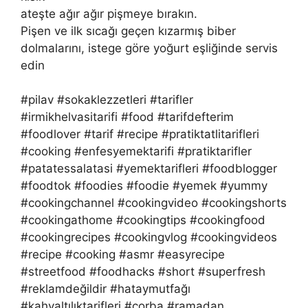
ateşte ağır ağır pişmeye bırakın.
Pişen ve ilk sıcağı geçen kızarmış biber
dolmalarını, istege göre yoğurt eşliğinde servis
edin
#pilav #sokaklezzetleri #tarifler
#irmikhelvasitarifi #food #tarifdefterim
#foodlover #tarif #recipe #pratiktatlitarifleri
#cooking #enfesyemektarifi #pratiktarifler
#patatessalatasi #yemektarifleri #foodblogger
#foodtok #foodies #foodie #yemek #yummy
#cookingchannel #cookingvideo #cookingshorts
#cookingathome #cookingtips #cookingfood
#cookingrecipes #cookingvlog #cookingvideos
#recipe #cooking #asmr #easyrecipe
#streetfood #foodhacks #short #superfresh
#reklamdeğildir #hataymutfağı
#kahvaltılıktarifleri #çorba #ramadan