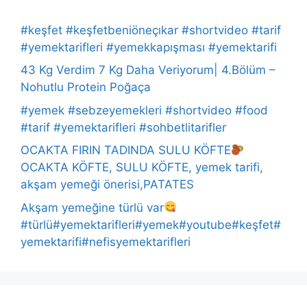
#keşfet #keşfetbeniöneçıkar #shortvideo #tarif
#yemektarifleri #yemekkapışması #yemektarifi
43 Kg Verdim 7 Kg Daha Veriyorum| 4.Bölüm –
Nohutlu Protein Poğaça
#yemek #sebzeyemekleri #shortvideo #food
#tarif #yemektarifleri #sohbetlitarifler
OCAKTA FIRIN TADINDA SULU KÖFTE
OCAKTA KÖFTE, SULU KÖFTE, yemek tarifi,
akşam yemeği önerisi,PATATES
Akşam yemeğine türlü var
#türlü#yemektarifleri#yemek#youtube#keşfet#
yemektarifi#nefisyemektarifleri