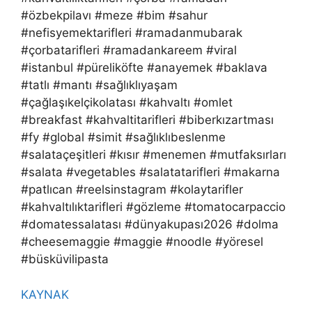
#özbekpilavı #meze #bim #sahur
#nefisyemektarifleri #ramadanmubarak
#çorbatarifleri #ramadankareem #viral
#istanbul #püreliköfte #anayemek #baklava
#tatlı #mantı #sağlıklıyaşam
#çağlaşıkelçikolatası #kahvaltı #omlet
#breakfast #kahvaltitarifleri #biberkızartması
#fy #global #simit #sağlıklıbeslenme
#salataçeşitleri #kısır #menemen #mutfaksırları
#salata #vegetables #salatatarifleri #makarna
#patlıcan #reelsinstagram #kolaytarifler
#kahvaltılıktarifleri #gözleme #tomatocarpaccio
#domatessalatası #dünyakupası2026 #dolma
#cheesemaggie #maggie #noodle #yöresel
#büsküvilipasta
KAYNAK