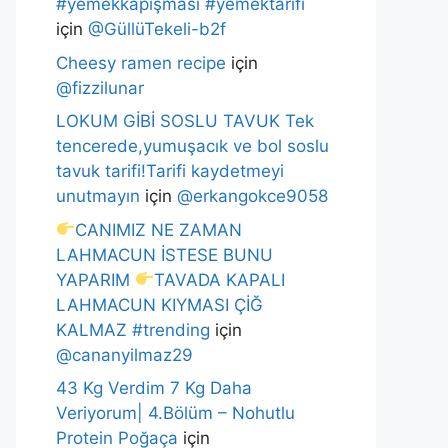
#yemekkapışması #yemektarifi
için
@GüllüTekeli-b2f
Cheesy ramen recipe
için
@fizzilunar
LOKUM GİBİ SOSLU TAVUK Tek
tencerede,yumuşacık ve bol soslu
tavuk tarifi!Tarifi kaydetmeyi
unutmayın
için
@erkangokce9058
CANIMIZ NE ZAMAN
LAHMACUN İSTESE BUNU
YAPARIM
TAVADA KAPALI
LAHMACUN KIYMASI ÇİĞ
KALMAZ #trending
için
@cananyilmaz29
43 Kg Verdim 7 Kg Daha
Veriyorum| 4.Bölüm – Nohutlu
Protein Poğaça
için