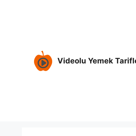
İçeriğe
atla
Videolu Yemek Tarifl