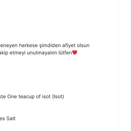
. Deneyen herkese şimdiden afiyet olsun
kip etmeyi unutmayalım lütfen
e One teacup of isot (Isot)
es Salt