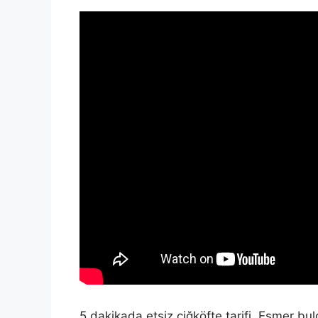
5 dakikada etsiz çiğköfte tarifi. Esmer bul