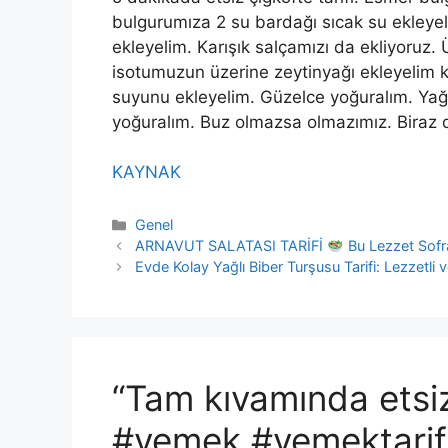
bulgurumıza 2 su bardağı sıcak su ekleyeli
ekleyelim. Karışık salçamızı da ekliyoruz.
isotumuzun üzerine zeytinyağı ekleyelim ki 
suyunu ekleyelim. Güzelce yoğuralım. Yağ
yoğuralım. Buz olmazsa olmazımız. Biraz 
KAYNAK
Kategoriler
Genel
ARNAVUT SALATASI TARİFİ
Bu Lezzet Sofra
Evde Kolay Yağlı Biber Turşusu Tarifi: Lezzetli v
“Tam kıvamında etsiz
#yemek #yemektarifl