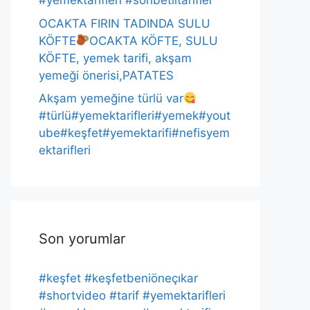
#yemektarifleri #sohbetlitarifler
OCAKTA FIRIN TADINDA SULU
KÖFTE
OCAKTA KÖFTE, SULU
KÖFTE, yemek tarifi, akşam
yemeği önerisi,PATATES
Akşam yemeğine türlü var
#türlü#yemektarifleri#yemek#yout
ube#keşfet#yemektarifi#nefisyem
ektarifleri
Son yorumlar
#keşfet #keşfetbeniöneçıkar
#shortvideo #tarif #yemektarifleri