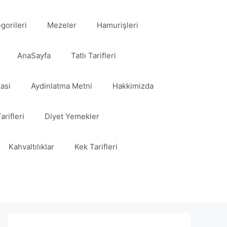
egorileri
Mezeler
Hamurişleri
AnaSayfa
Tatlı Tarifleri
kasi
Aydinlatma Metni
Hakkimizda
arifleri
Diyet Yemekler
Kahvaltılıklar
Kek Tarifleri