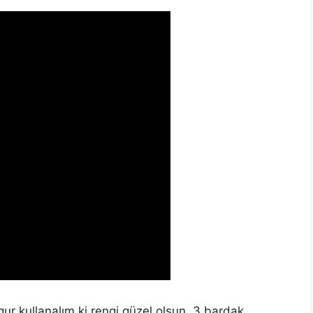
gur kullanalım ki rengi güzel olsun. 3 bardak