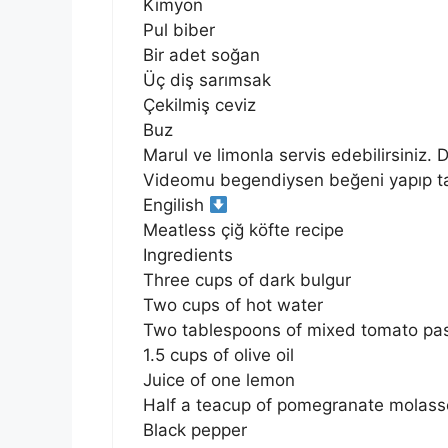
Kimyon
Pul biber
Bir adet soğan
Üç diş sarımsak
Çekilmiş ceviz
Buz
Marul ve limonla servis edebilirsiniz
Videomu begendiysen beğeni yapıp ta
Engilish
Meatless çiğ köfte recipe
Ingredients
Three cups of dark bulgur
Two cups of hot water
Two tablespoons of mixed tomato past
1.5 cups of olive oil
Juice of one lemon
Half a teacup of pomegranate molass
Black pepper