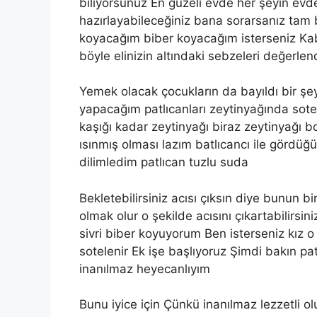
biliyorsunuz En güzeli evde her şeyin evd
hazırlayabileceğiniz bana sorarsanız tam
koyacağım biber koyacağım isterseniz Kabak
böyle elinizin altındaki sebzeleri değerle
Yemek olacak çocukların da bayıldı bir şe
yapacağım patlıcanları zeytinyağında sot
kaşığı kadar zeytinyağı biraz zeytinyağı bo
ısınmış olması lazım batlıcancı ile gördü
dilimledim patlıcan tuzlu suda
Bekletebilirsiniz acısı çıksın diye bunun b
olmak olur o şekilde acısını çıkartabilirsi
sivri biber koyuyorum Ben isterseniz kız 
sotelenir Ek işe başlıyoruz Şimdi bakın pat
inanılmaz heyecanlıyım
Bunu iyice için Çünkü inanılmaz lezzetli o