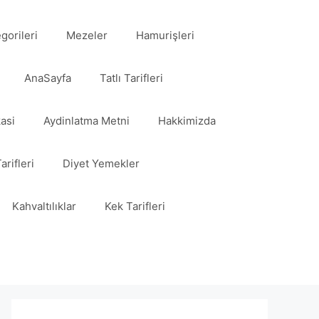
egorileri
Mezeler
Hamurişleri
AnaSayfa
Tatlı Tarifleri
kasi
Aydinlatma Metni
Hakkimizda
arifleri
Diyet Yemekler
Kahvaltılıklar
Kek Tarifleri