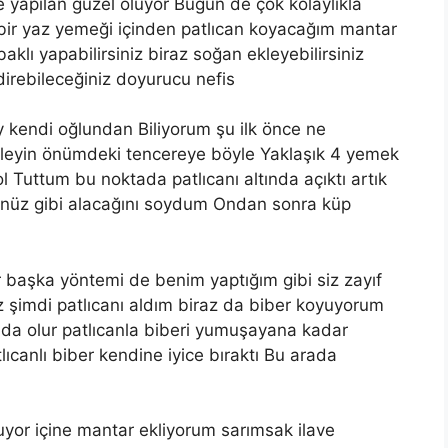
e yapılan güzel oluyor Bugün de çok kolaylıkla
 bir yaz yemeği içinden patlıcan koyacağım mantar
lı yapabilirsiniz biraz soğan ekleyebilirsiniz
ndirebileceğiniz doyurucu nefis
y kendi oğlundan Biliyorum şu ilk önce ne
eleyin önümdeki tencereye böyle Yaklaşık 4 yemek
l Tuttum bu noktada patlıcanı altında açıktı artık
ğünüz gibi alacağını soydum Ondan sonra küp
ir başka yöntemi de benim yaptığım gibi siz zayıf
niz şimdi patlıcanı aldım biraz da biber koyuyorum
o da olur patlıcanla biberi yumuşayana kadar
lıcanlı biber kendine iyice bıraktı Bu arada
luyor içine mantar ekliyorum sarımsak ilave