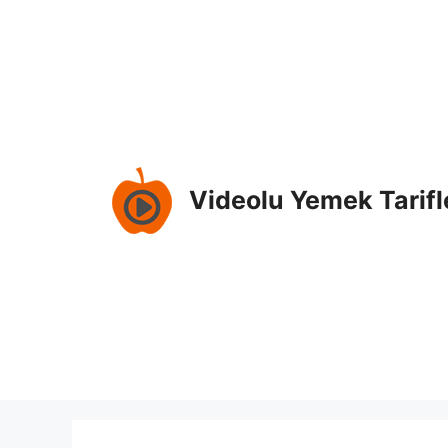
İçeriğe
atla
Videolu Yemek Tarifl