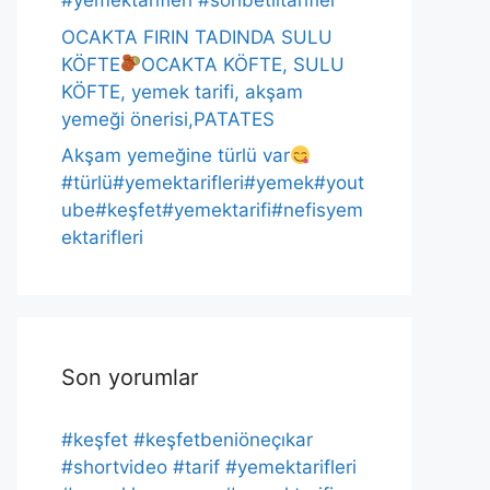
#yemektarifleri #sohbetlitarifler
OCAKTA FIRIN TADINDA SULU
KÖFTE
OCAKTA KÖFTE, SULU
KÖFTE, yemek tarifi, akşam
yemeği önerisi,PATATES
Akşam yemeğine türlü var
#türlü#yemektarifleri#yemek#yout
ube#keşfet#yemektarifi#nefisyem
ektarifleri
Son yorumlar
#keşfet #keşfetbeniöneçıkar
#shortvideo #tarif #yemektarifleri