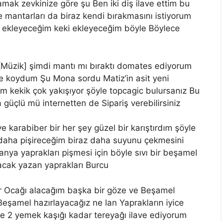
tamak zevkinize göre şu Ben iki diş ilave ettim bu
e mantarları da biraz kendi bırakmasını istiyorum
 ekleyeceğim keki ekleyeceğim böyle Böylece
[Müzik] şimdi mantı mı bıraktı domates ediyorum
e koydum Şu Mona sordu Matiz’in asit yeni
um kekik çok yakışıyor şöyle topcagic bulursanız Bu
güçlü mü internetten de Sipariş verebilirsiniz
e karabiber bir her şey güzel bir karıştırdım şöyle
a daha pişireceğim biraz daha suyunu çekmesini
ya yaprakları pişmesi için böyle sıvı bir beşamel
lacak yazan yaprakları Burcu
ir Ocağı alacağım başka bir göze ve Beşamel
Beşamel hazırlayacağız ne lan Yaprakların iyice
ine 2 yemek kaşığı kadar tereyağı ilave ediyorum