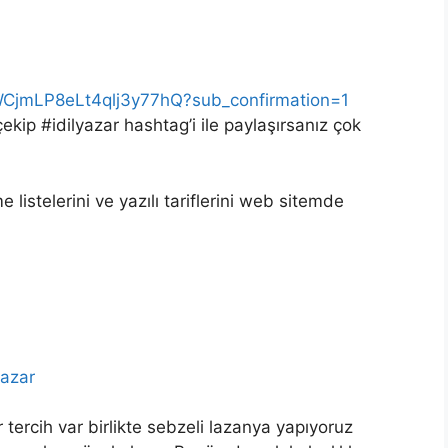
WCjmLP8eLt4qlj3y77hQ?sub_confirmation=1
çekip #idilyazar hashtag’i ile paylaşırsanız çok
istelerini ve yazılı tariflerini web sitemde
yazar
tercih var birlikte sebzeli lazanya yapıyoruz