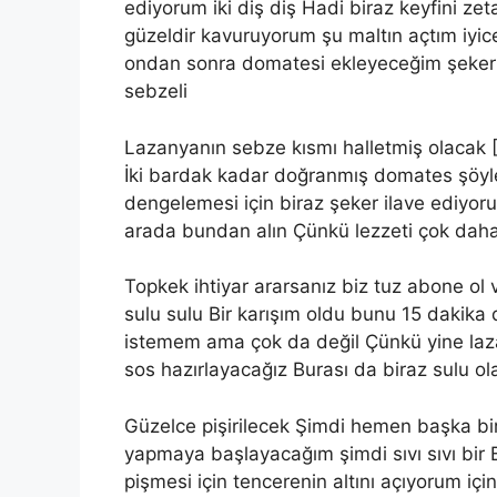
ediyorum iki diş diş Hadi biraz keyfini ze
güzeldir kavuruyorum şu maltın açtım iyic
ondan sonra domatesi ekleyeceğim şeker
sebzeli
Lazanyanın sebze kısmı halletmiş olacak 
İki bardak kadar doğranmış domates şöyl
dengelemesi için biraz şeker ilave ediyor
arada bundan alın Çünkü lezzeti çok daha 
Topkek ihtiyar ararsanız biz tuz abone ol v
sulu sulu Bir karışım oldu bunu 15 dakik
istemem ama çok da değil Çünkü yine lazan
sos hazırlayacağız Burası da biraz sulu o
Güzelce pişirilecek Şimdi hemen başka b
yapmaya başlayacağım şimdi sıvı sıvı bir 
pişmesi için tencerenin altını açıyorum iç