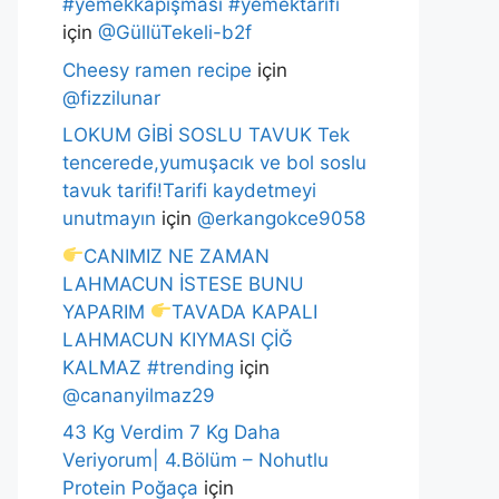
#yemekkapışması #yemektarifi
için
@GüllüTekeli-b2f
Cheesy ramen recipe
için
@fizzilunar
LOKUM GİBİ SOSLU TAVUK Tek
tencerede,yumuşacık ve bol soslu
tavuk tarifi!Tarifi kaydetmeyi
unutmayın
için
@erkangokce9058
CANIMIZ NE ZAMAN
LAHMACUN İSTESE BUNU
YAPARIM
TAVADA KAPALI
LAHMACUN KIYMASI ÇİĞ
KALMAZ #trending
için
@cananyilmaz29
43 Kg Verdim 7 Kg Daha
Veriyorum| 4.Bölüm – Nohutlu
Protein Poğaça
için