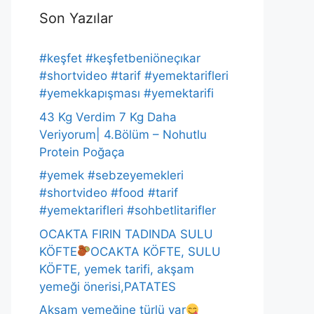
Son Yazılar
#keşfet #keşfetbeniöneçıkar
#shortvideo #tarif #yemektarifleri
#yemekkapışması #yemektarifi
43 Kg Verdim 7 Kg Daha
Veriyorum| 4.Bölüm – Nohutlu
Protein Poğaça
#yemek #sebzeyemekleri
#shortvideo #food #tarif
#yemektarifleri #sohbetlitarifler
OCAKTA FIRIN TADINDA SULU
KÖFTE
OCAKTA KÖFTE, SULU
KÖFTE, yemek tarifi, akşam
yemeği önerisi,PATATES
Akşam yemeğine türlü var