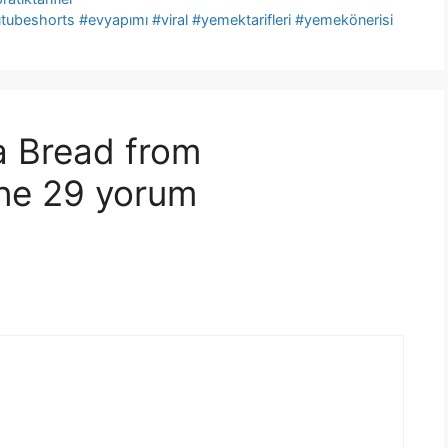
ubeshorts #evyapımı #viral #yemektarifleri #yemekönerisi
a Bread from
ne 29 yorum