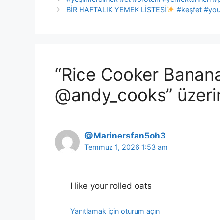
BİR HAFTALIK YEMEK LİSTESİ
#keşfet #yout
“Rice Cooker Banan
@andy_cooks” üzeri
@Marinersfan5oh3
Temmuz 1, 2026 1:53 am
I like your rolled oats
Yanıtlamak için oturum açın