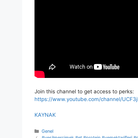
Join this channel to get access to perks:
https://www.youtube.com/channel/UCF3
KAYNAK
Kategoriler
Genel
#yeşilmercimek #et #protein #yemektarifleri #pr