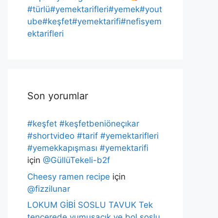
#türlü#yemektarifleri#yemek#yout
ube#keşfet#yemektarifi#nefisyem
ektarifleri
Son yorumlar
#keşfet #keşfetbeniöneçıkar
#shortvideo #tarif #yemektarifleri
#yemekkapışması #yemektarifi
için
@GüllüTekeli-b2f
Cheesy ramen recipe
için
@fizzilunar
LOKUM GİBİ SOSLU TAVUK Tek
tencerede,yumuşacık ve bol soslu