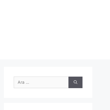
için
ara