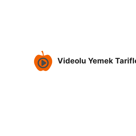
İçeriğe
atla
Videolu Yemek Tarifl