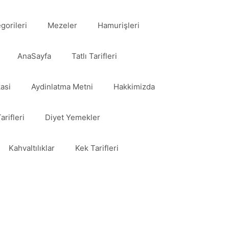
egorileri
Mezeler
Hamurişleri
AnaSayfa
Tatlı Tarifleri
kasi
Aydinlatma Metni
Hakkimizda
arifleri
Diyet Yemekler
Kahvaltılıklar
Kek Tarifleri