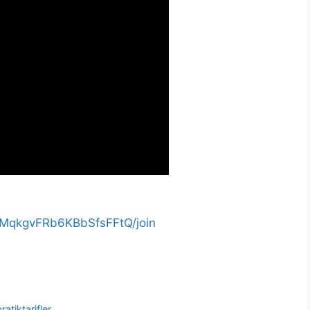
jMqkgvFRb6KBbSfsFFtQ/join
atiktarifler