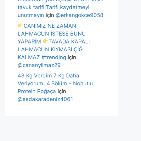
tavuk tarifi!Tarifi kaydetmeyi
unutmayın
için
@erkangokce9058
CANIMIZ NE ZAMAN
LAHMACUN İSTESE BUNU
YAPARIM
TAVADA KAPALI
LAHMACUN KIYMASI ÇİĞ
KALMAZ #trending
için
@cananyilmaz29
43 Kg Verdim 7 Kg Daha
Veriyorum| 4.Bölüm – Nohutlu
Protein Poğaça
için
@sedakaradeniz4061