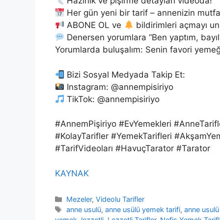
Hazırlık ve pişirme detayları videoda!
Her gün yeni bir tarif – annenizin mutf
ABONE OL ve
bildirimleri açmayı u
Denersen yorumlara “Ben yaptım, bayıld
Yorumlarda buluşalım: Senin favori yemeğ
Bizi Sosyal Medyada Takip Et:
Instagram: @annempisiriyo
TikTok: @annempisiriyo
#AnnemPişiriyo #EvYemekleri #AnneTarifl
#KolayTarifler #YemekTarifleri #AkşamY
#TarifVideoları #HavuçTarator #Tarator
KAYNAK
Kategoriler
Mezeler
,
Videolu Tarifler
Etiketler
anne usulü
,
anne usülü yemek tarifi
,
anne usulü 
yemek
,
lezzetli
,
Lezzetli Tarifler
,
Nefis Yemek Tarifl