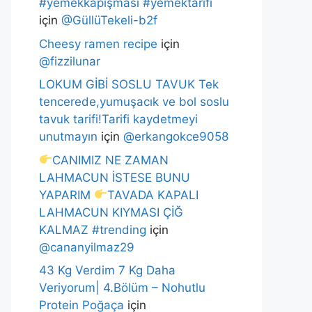
#yemekkapışması #yemektarifi
için
@GüllüTekeli-b2f
Cheesy ramen recipe
için
@fizzilunar
LOKUM GİBİ SOSLU TAVUK Tek
tencerede,yumuşacık ve bol soslu
tavuk tarifi!Tarifi kaydetmeyi
unutmayın
için
@erkangokce9058
CANIMIZ NE ZAMAN
LAHMACUN İSTESE BUNU
YAPARIM
TAVADA KAPALI
LAHMACUN KIYMASI ÇİĞ
KALMAZ #trending
için
@cananyilmaz29
43 Kg Verdim 7 Kg Daha
Veriyorum| 4.Bölüm – Nohutlu
Protein Poğaça
için