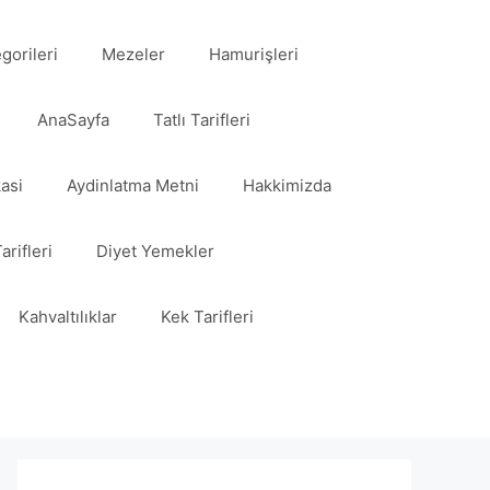
egorileri
Mezeler
Hamurişleri
AnaSayfa
Tatlı Tarifleri
kasi
Aydinlatma Metni
Hakkimizda
arifleri
Diyet Yemekler
Kahvaltılıklar
Kek Tarifleri