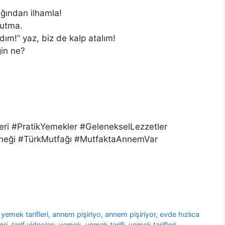
ağından ilhamla!
nutma.
ım!” yaz, biz de kalp atalım!
in ne?
eri #PratikYemekler #GelenekselLezzetler
emeği #TürkMutfağı #MutfaktaAnnemVar
yemek tarifleri
,
annem pişiriyo
,
annem pişiriyor
,
evde hızlıca
eri
,
tarif videoları
,
yemek
,
yemek tarifi
,
yemek tarifleri