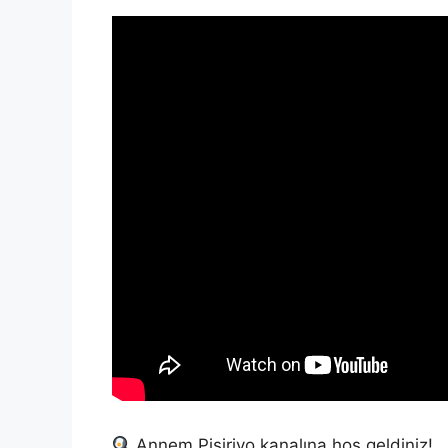
Annem Pişiriyo kanalına hoş geldiniz!