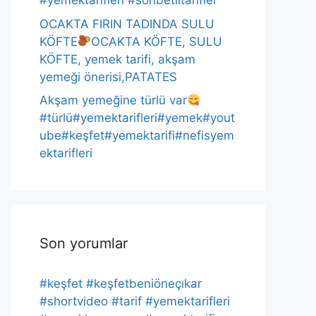
#yemektarifleri #sohbetlitarifler
OCAKTA FIRIN TADINDA SULU
KÖFTE
OCAKTA KÖFTE, SULU
KÖFTE, yemek tarifi, akşam
yemeği önerisi,PATATES
Akşam yemeğine türlü var
#türlü#yemektarifleri#yemek#yout
ube#keşfet#yemektarifi#nefisyem
ektarifleri
Son yorumlar
#keşfet #keşfetbeniöneçıkar
#shortvideo #tarif #yemektarifleri