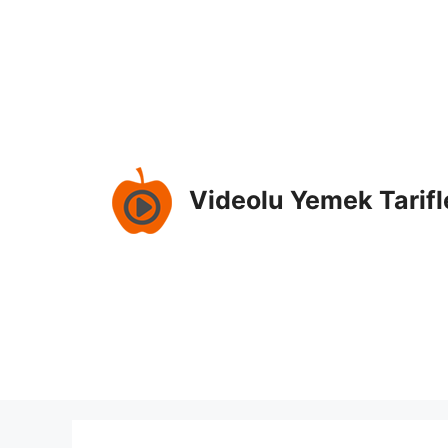
İçeriğe
atla
Videolu Yemek Tarifl