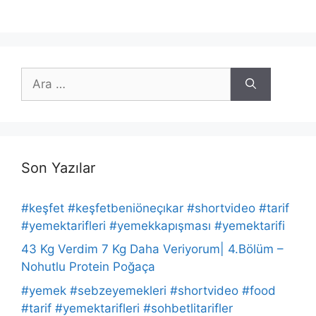
için
ara
Son Yazılar
#keşfet #keşfetbeniöneçıkar #shortvideo #tarif
#yemektarifleri #yemekkapışması #yemektarifi
43 Kg Verdim 7 Kg Daha Veriyorum| 4.Bölüm –
Nohutlu Protein Poğaça
#yemek #sebzeyemekleri #shortvideo #food
#tarif #yemektarifleri #sohbetlitarifler