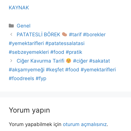
KAYNAK
Kategoriler
Genel
PATATESLİ BÖREK
#tarif #borekler
#yemektarifleri #patatessalatasi
#sebzeyemekleri #food #pratik
Ciğer Kavurma Tarifi
#ciğer #sakatat
#akşamyemeği #keşfet #food #yemektarifleri
#foodreels #fyp
Yorum yapın
Yorum yapabilmek için
oturum açmalısınız
.