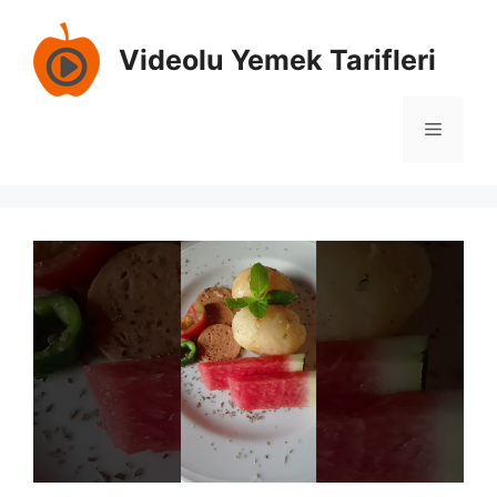
İçeriğe
atla
Videolu Yemek Tarifleri
Menü