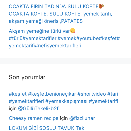
OCAKTA FIRIN TADINDA SULU KÖFTE
OCAKTA KÖFTE, SULU KÖFTE, yemek tarifi,
akşam yemeği önerisi,PATATES
Akşam yemeğine türlü var
#türlü#yemektarifleri#yemek#youtube#keşfet#
yemektarifi#nefisyemektarifleri
Son yorumlar
#keşfet #keşfetbeniöneçıkar #shortvideo #tarif
#yemektarifleri #yemekkapışması #yemektarifi
için
@GüllüTekeli-b2f
Cheesy ramen recipe
için
@fizzilunar
LOKUM GİBİ SOSLU TAVUK Tek