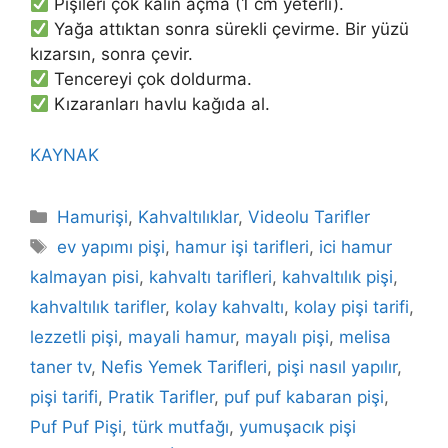
Pişileri çok kalın açma (1 cm yeterli).
Yağa attıktan sonra sürekli çevirme. Bir yüzü
kızarsın, sonra çevir.
Tencereyi çok doldurma.
Kızaranları havlu kağıda al.
KAYNAK
Categories
Hamurişi
,
Kahvaltılıklar
,
Videolu Tarifler
Tags
ev yapımı pişi
,
hamur işi tarifleri
,
ici hamur
kalmayan pisi
,
kahvaltı tarifleri
,
kahvaltılık pişi
,
kahvaltılık tarifler
,
kolay kahvaltı
,
kolay pişi tarifi
,
lezzetli pişi
,
mayali hamur
,
mayalı pişi
,
melisa
taner tv
,
Nefis Yemek Tarifleri
,
pişi nasıl yapılır
,
pişi tarifi
,
Pratik Tarifler
,
puf puf kabaran pişi
,
Puf Puf Pişi
,
türk mutfağı
,
yumuşacık pişi