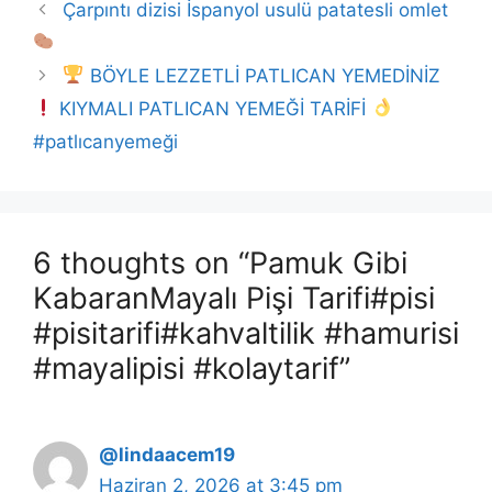
Çarpıntı dizisi İspanyol usulü patatesli omlet
BÖYLE LEZZETLİ PATLICAN YEMEDİNİZ
KIYMALI PATLICAN YEMEĞİ TARİFİ
#patlıcanyemeği
6 thoughts on “Pamuk Gibi
KabaranMayalı Pişi Tarifi#pisi
#pisitarifi#kahvaltilik #hamurisi
#mayalipisi #kolaytarif”
@lindaacem19
Haziran 2, 2026 at 3:45 pm