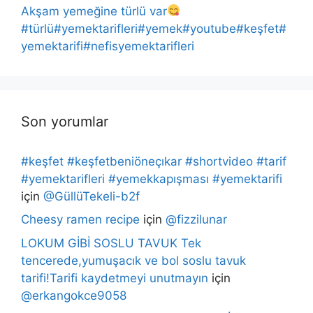
Akşam yemeğine türlü var
#türlü#yemektarifleri#yemek#youtube#keşfet#
yemektarifi#nefisyemektarifleri
Son yorumlar
#keşfet #keşfetbeniöneçıkar #shortvideo #tarif
#yemektarifleri #yemekkapışması #yemektarifi
için
@GüllüTekeli-b2f
Cheesy ramen recipe
için
@fizzilunar
LOKUM GİBİ SOSLU TAVUK Tek
tencerede,yumuşacık ve bol soslu tavuk
tarifi!Tarifi kaydetmeyi unutmayın
için
@erkangokce9058