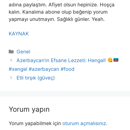
adına paylaştım. Afiyet olsun hepinize. Hoşça
kalın. Kanalıma abone olup beğenip yorum
yapmayı unutmayın. Sağlıklı günler. Yeah.
KAYNAK
Kategoriler
Genel
Azerbaycan’ın Efsane Lezzeti: Həngəl!
#xəngəl #azerbaycan #food
Etli tırşık (güveç)
Yorum yapın
Yorum yapabilmek için
oturum açmalısınız
.