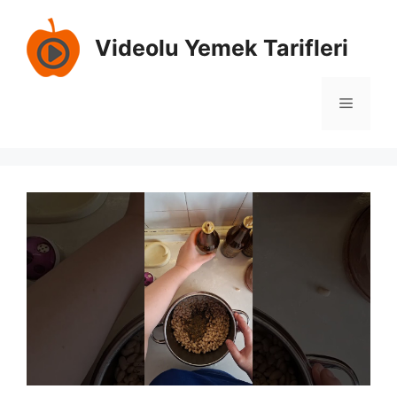
İçeriğe
atla
Videolu Yemek Tarifleri
Menü