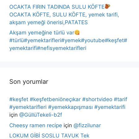
OCAKTA FIRIN TADINDA SULU KÖFTE
OCAKTA KÖFTE, SULU KÖFTE, yemek tarifi,
akşam yemeği önerisi,PATATES
Akşam yemeğine türlü var
#türlü#yemektarifleri#yemek#youtube#keşfet#
yemektarifi#nefisyemektarifleri
Son yorumlar
#keşfet #keşfetbeniöneçıkar #shortvideo #tarif
#yemektarifleri #yemekkapışması #yemektarifi
için
@GüllüTekeli-b2f
Cheesy ramen recipe
için
@fizzilunar
LOKUM GİBİ SOSLU TAVUK Tek