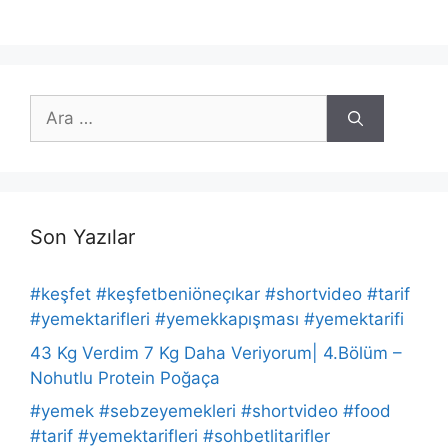
için
ara
Son Yazılar
#keşfet #keşfetbeniöneçıkar #shortvideo #tarif
#yemektarifleri #yemekkapışması #yemektarifi
43 Kg Verdim 7 Kg Daha Veriyorum| 4.Bölüm –
Nohutlu Protein Poğaça
#yemek #sebzeyemekleri #shortvideo #food
#tarif #yemektarifleri #sohbetlitarifler