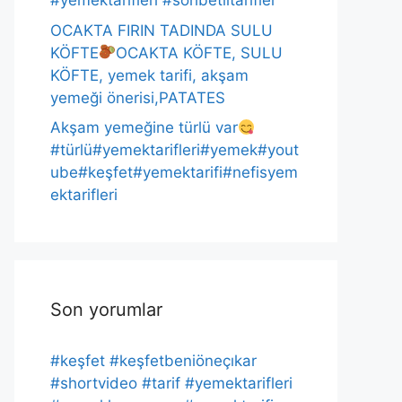
#yemektarifleri #sohbetlitarifler
OCAKTA FIRIN TADINDA SULU
KÖFTE
OCAKTA KÖFTE, SULU
KÖFTE, yemek tarifi, akşam
yemeği önerisi,PATATES
Akşam yemeğine türlü var
#türlü#yemektarifleri#yemek#yout
ube#keşfet#yemektarifi#nefisyem
ektarifleri
Son yorumlar
#keşfet #keşfetbeniöneçıkar
#shortvideo #tarif #yemektarifleri