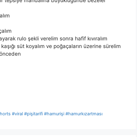
ir tepsiye mandalina büyüklüğünde bezeler
alım
çalım
ayarak rulo şekli verelim sonra hafif kıvıralım
ı kaşığı süt koyalım ve poğaçaların üzerine sürelim
 önceden
horts #viral #pişitarifi #hamurişi #hamurkızartması