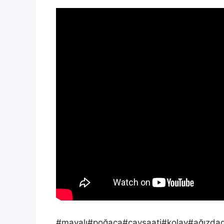
#mayalı#poğaça#çaysaati#kolay#ağızdad