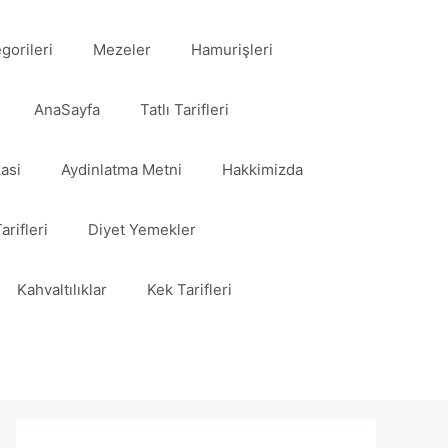
egorileri
Mezeler
Hamurişleri
AnaSayfa
Tatlı Tarifleri
kasi
Aydinlatma Metni
Hakkimizda
arifleri
Diyet Yemekler
Kahvaltılıklar
Kek Tarifleri