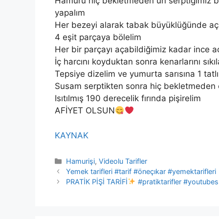
Hamuru hiç bekletmeden un serptiğimiz b
yapalım
Her bezeyi alarak tabak büyüklüğünde aç
4 eşit parçaya bölelim
Her bir parçayı açabildiğimiz kadar ince a
İç harcını koyduktan sonra kenarlarını sıkıl
Tepsiye dizelim ve yumurta sarısına 1 tatl
Susam serptikten sonra hiç bekletmeden
Isıtılmış 190 derecelik fırında pişirelim
AFİYET OLSUN
KAYNAK
Kategoriler
Hamurişi
,
Videolu Tarifler
Yemek tarifleri #tarif #öneçıkar #yemektarifleri
PRATİK PİŞİ TARİFİ
#pratiktarifler #youtubes