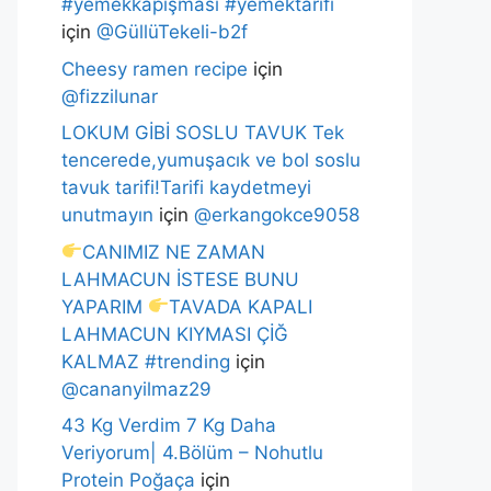
#yemekkapışması #yemektarifi
için
@GüllüTekeli-b2f
Cheesy ramen recipe
için
@fizzilunar
LOKUM GİBİ SOSLU TAVUK Tek
tencerede,yumuşacık ve bol soslu
tavuk tarifi!Tarifi kaydetmeyi
unutmayın
için
@erkangokce9058
CANIMIZ NE ZAMAN
LAHMACUN İSTESE BUNU
YAPARIM
TAVADA KAPALI
LAHMACUN KIYMASI ÇİĞ
KALMAZ #trending
için
@cananyilmaz29
43 Kg Verdim 7 Kg Daha
Veriyorum| 4.Bölüm – Nohutlu
Protein Poğaça
için