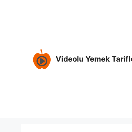
İçeriğe
atla
Videolu Yemek Tarifl