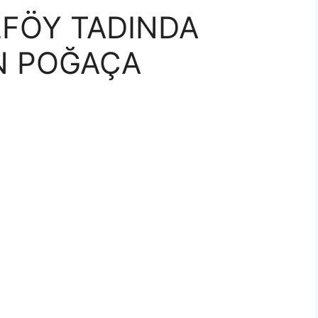
LFÖY TADINDA
N POĞAÇA