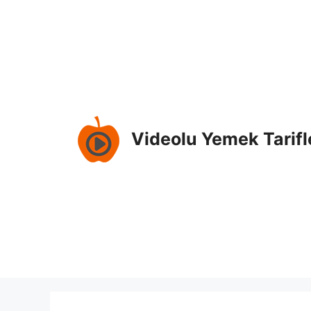
İçeriğe
atla
Videolu Yemek Tarifl