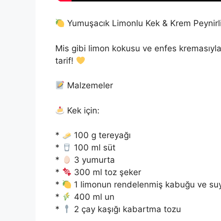
Yumuşacık Limonlu Kek & Krem Peynirli
Mis gibi limon kokusu ve enfes kremasıyla 
tarif!
Malzemeler
Kek için:
*
100 g tereyağı
*
100 ml süt
*
3 yumurta
*
300 ml toz şeker
*
1 limonun rendelenmiş kabuğu ve su
*
400 ml un
*
2 çay kaşığı kabartma tozu