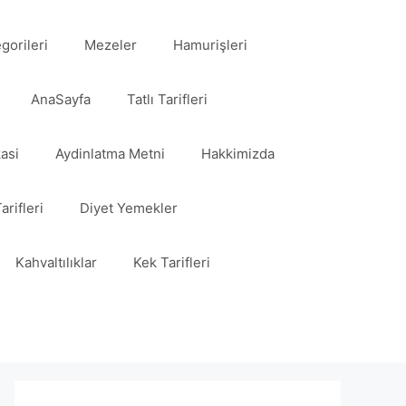
egorileri
Mezeler
Hamurişleri
AnaSayfa
Tatlı Tarifleri
kasi
Aydinlatma Metni
Hakkimizda
arifleri
Diyet Yemekler
Kahvaltılıklar
Kek Tarifleri