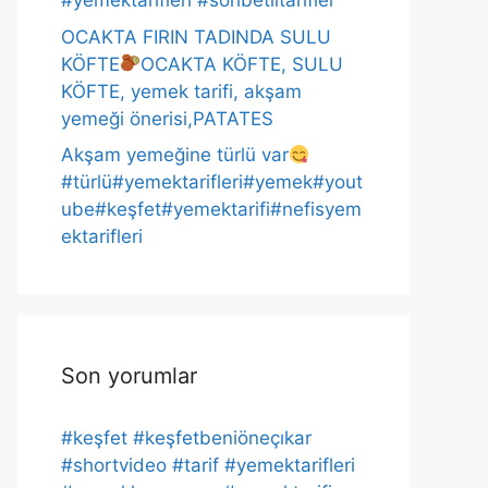
#yemektarifleri #sohbetlitarifler
OCAKTA FIRIN TADINDA SULU
KÖFTE
OCAKTA KÖFTE, SULU
KÖFTE, yemek tarifi, akşam
yemeği önerisi,PATATES
Akşam yemeğine türlü var
#türlü#yemektarifleri#yemek#yout
ube#keşfet#yemektarifi#nefisyem
ektarifleri
Son yorumlar
#keşfet #keşfetbeniöneçıkar
#shortvideo #tarif #yemektarifleri