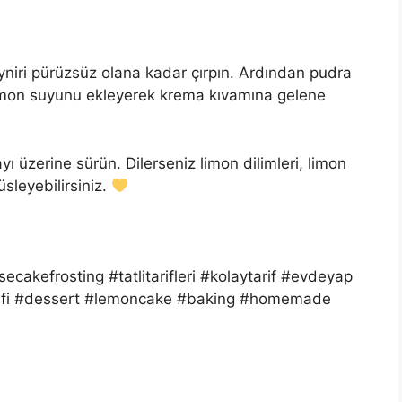
yniri pürüzsüz olana kadar çırpın. Ardından pudra
 limon suyunu ekleyerek krema kıvamına gelene
zerine sürün. Dilerseniz limon dilimleri, limon
sleyebilirsiniz.
secakefrosting #tatlitarifleri #kolaytarif #evdeyap
arifi #dessert #lemoncake #baking #homemade