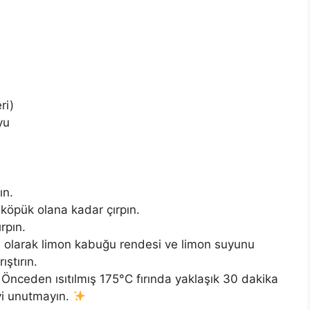
ri)
yu
ın.
köpük olana kadar çırpın.
rpın.
 olarak limon kabuğu rendesi ve limon suyunu
ştırın.
Önceden ısıtılmış 175°C fırında yaklaşık 30 dakika
eyi unutmayın.