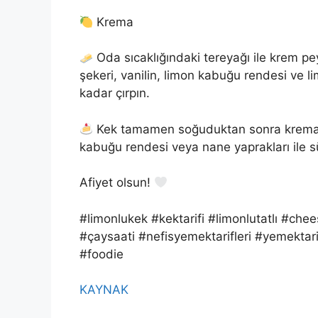
Krema
Oda sıcaklığındaki tereyağı ile krem pe
şekeri, vanilin, limon kabuğu rendesi ve
kadar çırpın.
Kek tamamen soğuduktan sonra kremayı ü
kabuğu rendesi veya nane yaprakları ile sü
Afiyet olsun!
#limonlukek #kektarifi #limonlutatlı #chee
#çaysaati #nefisyemektarifleri #yemekt
#foodie
KAYNAK