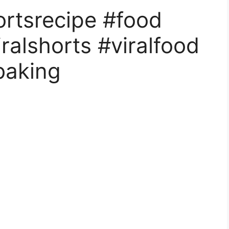
ortsrecipe #food
ralshorts #viralfood
baking