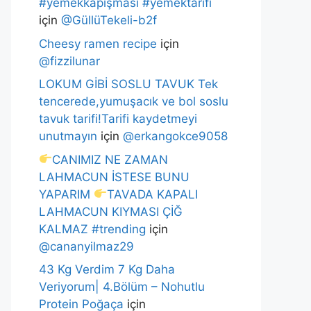
#yemekkapışması #yemektarifi
için
@GüllüTekeli-b2f
Cheesy ramen recipe
için
@fizzilunar
LOKUM GİBİ SOSLU TAVUK Tek
tencerede,yumuşacık ve bol soslu
tavuk tarifi!Tarifi kaydetmeyi
unutmayın
için
@erkangokce9058
CANIMIZ NE ZAMAN
LAHMACUN İSTESE BUNU
YAPARIM
TAVADA KAPALI
LAHMACUN KIYMASI ÇİĞ
KALMAZ #trending
için
@cananyilmaz29
43 Kg Verdim 7 Kg Daha
Veriyorum| 4.Bölüm – Nohutlu
Protein Poğaça
için