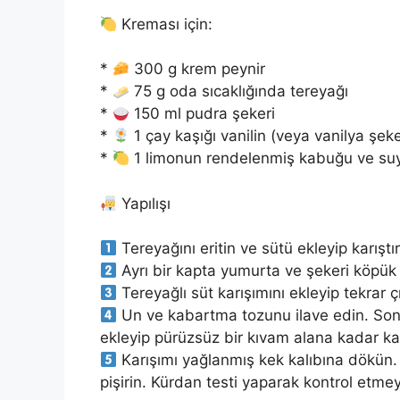
Kreması için:
*
300 g krem peynir
*
75 g oda sıcaklığında tereyağı
*
150 ml pudra şekeri
*
1 çay kaşığı vanilin (veya vanilya şeke
*
1 limonun rendelenmiş kabuğu ve su
Yapılışı
Tereyağını eritin ve sütü ekleyip karıştır
Ayrı bir kapta yumurta ve şekeri köpük 
Tereyağlı süt karışımını ekleyip tekrar çı
Un ve kabartma tozunu ilave edin. Son
ekleyip pürüzsüz bir kıvam alana kadar karı
Karışımı yağlanmış kek kalıbına dökün. 
pişirin. Kürdan testi yaparak kontrol etm