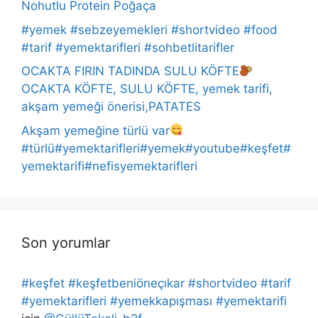
Nohutlu Protein Poğaça
#yemek #sebzeyemekleri #shortvideo #food
#tarif #yemektarifleri #sohbetlitarifler
OCAKTA FIRIN TADINDA SULU KÖFTE
OCAKTA KÖFTE, SULU KÖFTE, yemek tarifi,
akşam yemeği önerisi,PATATES
Akşam yemeğine türlü var
#türlü#yemektarifleri#yemek#youtube#keşfet#
yemektarifi#nefisyemektarifleri
Son yorumlar
#keşfet #keşfetbeniöneçıkar #shortvideo #tarif
#yemektarifleri #yemekkapışması #yemektarifi