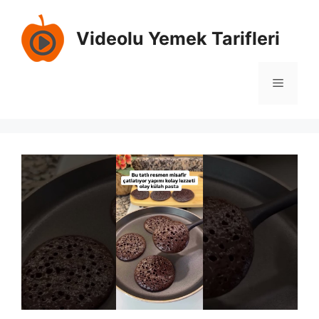
İçeriğe
atla
Videolu Yemek Tarifleri
Menü