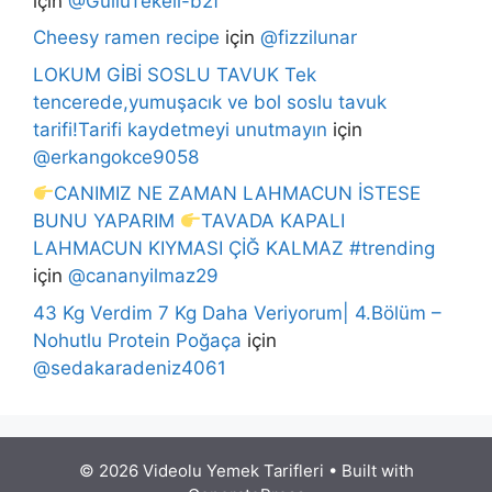
için
@GüllüTekeli-b2f
Cheesy ramen recipe
için
@fizzilunar
LOKUM GİBİ SOSLU TAVUK Tek
tencerede,yumuşacık ve bol soslu tavuk
tarifi!Tarifi kaydetmeyi unutmayın
için
@erkangokce9058
CANIMIZ NE ZAMAN LAHMACUN İSTESE
BUNU YAPARIM
TAVADA KAPALI
LAHMACUN KIYMASI ÇİĞ KALMAZ #trending
için
@cananyilmaz29
43 Kg Verdim 7 Kg Daha Veriyorum| 4.Bölüm –
Nohutlu Protein Poğaça
için
@sedakaradeniz4061
© 2026 Videolu Yemek Tarifleri
• Built with