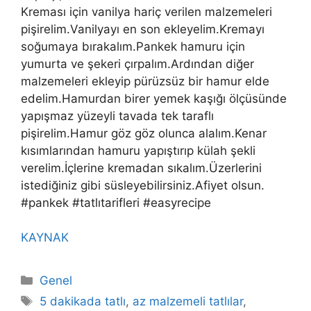
Kreması için vanilya hariç verilen malzemeleri
pişirelim.Vanilyayı en son ekleyelim.Kremayı
soğumaya bırakalım.Pankek hamuru için
yumurta ve şekeri çırpalım.Ardından diğer
malzemeleri ekleyip pürüzsüz bir hamur elde
edelim.Hamurdan birer yemek kaşığı ölçüsünde
yapışmaz yüzeyli tavada tek taraflı
pişirelim.Hamur göz göz olunca alalım.Kenar
kısımlarından hamuru yapıştırıp külah şekli
verelim.İçlerine kremadan sıkalım.Üzerlerini
istediğiniz gibi süsleyebilirsiniz.Afiyet olsun.
#pankek #tatlıtarifleri #easyrecipe
KAYNAK
Kategoriler
Genel
Etiketler
5 dakikada tatlı
,
az malzemeli tatlılar
,