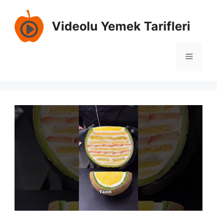
İçeriğe
atla
Videolu Yemek Tarifleri
Menü