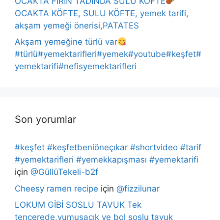
OCAKTA FIRIN TADINDA SULU KÖFTE
OCAKTA KÖFTE, SULU KÖFTE, yemek tarifi,
akşam yemeği önerisi,PATATES
Akşam yemeğine türlü var
#türlü#yemektarifleri#yemek#youtube#keşfet#
yemektarifi#nefisyemektarifleri
Son yorumlar
#keşfet #keşfetbeniöneçıkar #shortvideo #tarif
#yemektarifleri #yemekkapışması #yemektarifi
için
@GüllüTekeli-b2f
Cheesy ramen recipe
için
@fizzilunar
LOKUM GİBİ SOSLU TAVUK Tek
tencerede,yumuşacık ve bol soslu tavuk