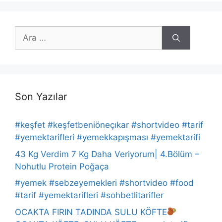
için
ara
Son Yazılar
#keşfet #keşfetbeniöneçıkar #shortvideo #tarif
#yemektarifleri #yemekkapışması #yemektarifi
43 Kg Verdim 7 Kg Daha Veriyorum| 4.Bölüm –
Nohutlu Protein Poğaça
#yemek #sebzeyemekleri #shortvideo #food
#tarif #yemektarifleri #sohbetlitarifler
OCAKTA FIRIN TADINDA SULU KÖFTE