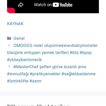
KAYNAK
Kategoriler
Genel
OMGGGG neler oluyorrreewwvbabymonster
blacpink enhypen yemek tarifleri #bts #kpop
#ytdayibenionecik
#MasterChef şefleri görse kızardı ama
#evmutfağı #pratikyemekler #sağlıklıbeslenme
#izmirköfte #asmr