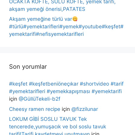
OCAKTA KÖFTE, SULU KÖFTE, yemek tarifi,
akşam yemeği önerisi,PATATES
Akşam yemeğine türlü var
#türlü#yemektarifleri#yemek#youtube#keşfet#
yemektarifi#nefisyemektarifleri
Son yorumlar
#keşfet #keşfetbeniöneçıkar #shortvideo #tarif
#yemektarifleri #yemekkapışması #yemektarifi
için
@GüllüTekeli-b2f
Cheesy ramen recipe
için
@fizzilunar
LOKUM GİBİ SOSLU TAVUK Tek
tencerede,yumuşacık ve bol soslu tavuk
tarifi!Tarifi kaydetmeyi unutmayın
için