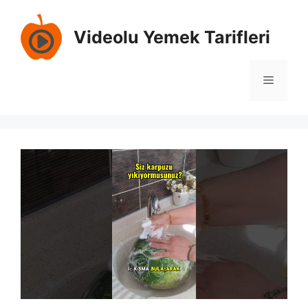
İçeriğe
atla
Videolu Yemek Tarifleri
Menü