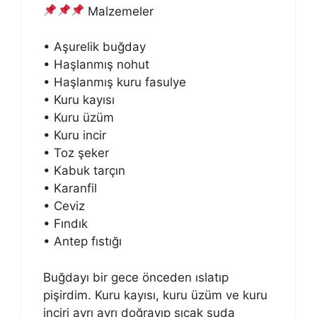
Malzemeler
• Aşurelik buğday
• Haşlanmış nohut
• Haşlanmış kuru fasulye
• Kuru kayısı
• Kuru üzüm
• Kuru incir
• Toz şeker
• Kabuk tarçın
• Karanfil
• Ceviz
• Fındık
• Antep fıstığı
Buğdayı bir gece önceden ıslatıp
pişirdim. Kuru kayısı, kuru üzüm ve kuru
inciri ayrı ayrı doğrayıp sıcak suda