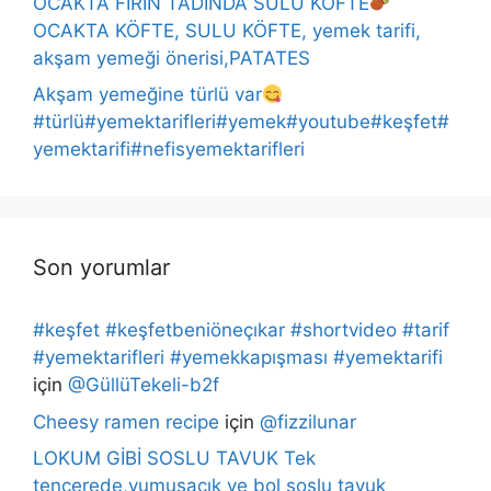
OCAKTA FIRIN TADINDA SULU KÖFTE
OCAKTA KÖFTE, SULU KÖFTE, yemek tarifi,
akşam yemeği önerisi,PATATES
Akşam yemeğine türlü var
#türlü#yemektarifleri#yemek#youtube#keşfet#
yemektarifi#nefisyemektarifleri
Son yorumlar
#keşfet #keşfetbeniöneçıkar #shortvideo #tarif
#yemektarifleri #yemekkapışması #yemektarifi
için
@GüllüTekeli-b2f
Cheesy ramen recipe
için
@fizzilunar
LOKUM GİBİ SOSLU TAVUK Tek
tencerede,yumuşacık ve bol soslu tavuk