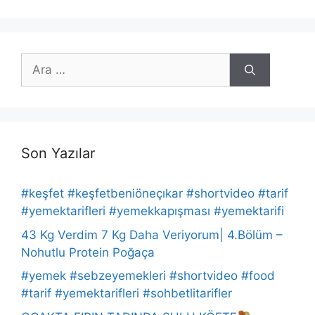
için
ara
Son Yazılar
#keşfet #keşfetbeniöneçıkar #shortvideo #tarif
#yemektarifleri #yemekkapışması #yemektarifi
43 Kg Verdim 7 Kg Daha Veriyorum| 4.Bölüm –
Nohutlu Protein Poğaça
#yemek #sebzeyemekleri #shortvideo #food
#tarif #yemektarifleri #sohbetlitarifler