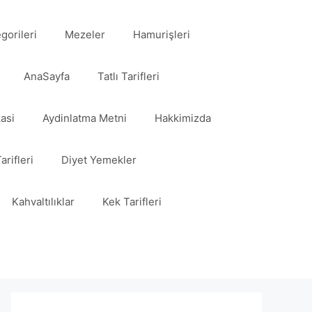
egorileri
Mezeler
Hamurişleri
AnaSayfa
Tatlı Tarifleri
kasi
Aydinlatma Metni
Hakkimizda
arifleri
Diyet Yemekler
Kahvaltılıklar
Kek Tarifleri