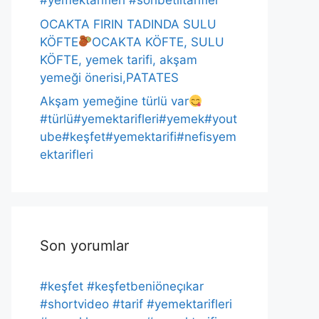
#yemektarifleri #sohbetlitarifler
OCAKTA FIRIN TADINDA SULU
KÖFTE
OCAKTA KÖFTE, SULU
KÖFTE, yemek tarifi, akşam
yemeği önerisi,PATATES
Akşam yemeğine türlü var
#türlü#yemektarifleri#yemek#yout
ube#keşfet#yemektarifi#nefisyem
ektarifleri
Son yorumlar
#keşfet #keşfetbeniöneçıkar
#shortvideo #tarif #yemektarifleri