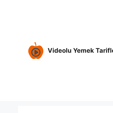
İçeriğe
atla
Videolu Yemek Tarifl