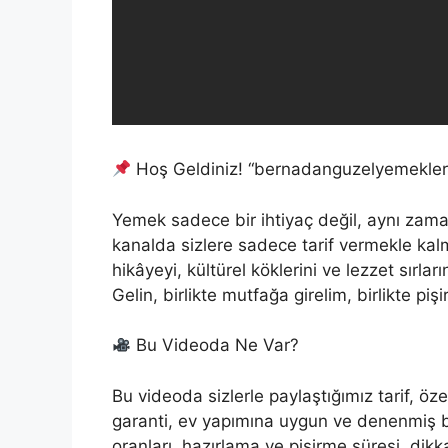
Hoş Geldiniz! “bernadanguzelyemekler”
Yemek sadece bir ihtiyaç değil, aynı zamand
kanalda sizlere sadece tarif vermekle ka
hikâyeyi, kültürel köklerini ve lezzet sırla
Gelin, birlikte mutfağa girelim, birlikte piş
Bu Videoda Ne Var?
Bu videoda sizlerle paylaştığımız tarif, öz
garanti, ev yapımına uygun ve denenmiş bi
oranları, hazırlama ve pişirme süresi, dikk