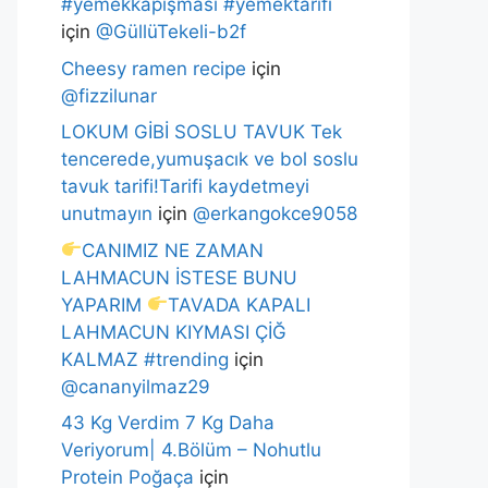
#yemekkapışması #yemektarifi
için
@GüllüTekeli-b2f
Cheesy ramen recipe
için
@fizzilunar
LOKUM GİBİ SOSLU TAVUK Tek
tencerede,yumuşacık ve bol soslu
tavuk tarifi!Tarifi kaydetmeyi
unutmayın
için
@erkangokce9058
CANIMIZ NE ZAMAN
LAHMACUN İSTESE BUNU
YAPARIM
TAVADA KAPALI
LAHMACUN KIYMASI ÇİĞ
KALMAZ #trending
için
@cananyilmaz29
43 Kg Verdim 7 Kg Daha
Veriyorum| 4.Bölüm – Nohutlu
Protein Poğaça
için