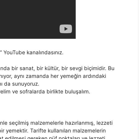
 YouTube kanalındasınız.
a bir sanat, bir kültür, bir sevgi biçimidir. Bu
lmıyor, aynı zamanda her yemeğin ardındaki
rını da sunuyoruz.
irelim ve sofralarda birlikte buluşalım.
enle seçilmiş malzemelerle hazırlanmış, lezzeti
r yemektir. Tarifte kullanılan malzemelerin
at edilmesi gereken püf noktaları ve lezzeti