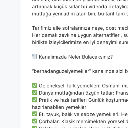
artıracak küçük sırlar bu videoda detaylıca 
mutfağa yeni adım atan biri, bu tarif tam 
Tarifimiz aile sofralarınıza neşe, dost mecl
Her damak zevkine uygun alternatifleri, su
birlikte izleyicilerimize en iyi deneyimi s
Kanalımızda Neler Bulacaksınız?
“bernadanguzelyemekler” kanalında sizi be
Geleneksel Türk yemekleri: Osmanlı mu
Dünya mutfağından özgün tatlar: Fransı
Pratik ve hızlı tarifler: Günlük koşturm
hazırlanabilen yemekler
Et, tavuk, balık ve sebze yemekleri: Her
Çorbalar: Klasik mercimekten yöresel 