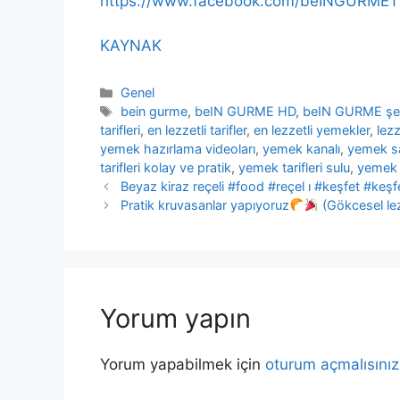
https://www.facebook.com/beINGURMET
KAYNAK
Kategoriler
Genel
Etiketler
bein gurme
,
beIN GURME HD
,
beIN GURME şef
tarifleri
,
en lezzetli tarifler
,
en lezzetli yemekler
,
lezz
yemek hazırlama videoları
,
yemek kanalı
,
yemek s
tarifleri kolay ve pratik
,
yemek tarifleri sulu
,
yemek 
Beyaz kiraz reçeli #food #reçel ı #keşfet #ke
Pratik kruvasanlar yapıyoruz
(Gökcesel lez
Yorum yapın
Yorum yapabilmek için
oturum açmalısınız