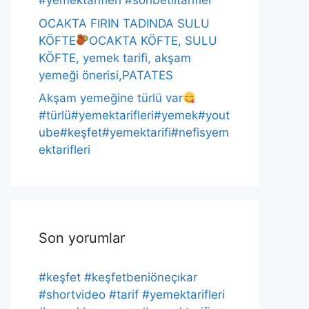
#yemektarifleri #sohbetlitarifler
OCAKTA FIRIN TADINDA SULU
KÖFTE
OCAKTA KÖFTE, SULU
KÖFTE, yemek tarifi, akşam
yemeği önerisi,PATATES
Akşam yemeğine türlü var
#türlü#yemektarifleri#yemek#yout
ube#keşfet#yemektarifi#nefisyem
ektarifleri
Son yorumlar
#keşfet #keşfetbeniöneçıkar
#shortvideo #tarif #yemektarifleri