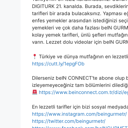
DIGITURK 21. kanalda. Burada, sevdiklerini
tarifleri bir arada bulacaksınız. Yapması eğl
enfes yemekler arasından istediğinizi seçin
yemekleri ve çok daha fazlası beIN GURME ş
kolay yemek tarifleri, ünlü şefleri mutfa
varın. Lezzet dolu videolar için beIN GUR
Türkiye ve dünya mutfağının en lezzetli
https://cutt.ly/1epgFOb
Dilerseniz beIN CONNECT’te abone olup b
izleyemeyeceğiniz tam bölümlerini dilediğin
https://www.beinconnect.com.tr/dizi
En lezzetli tarifler için bizi sosyal medyad
https://www.instagram.com/beingurmetr/
https://twitter.com/beingurmetr/