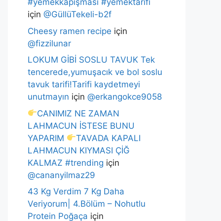
#yemekkapışması #yemektarifi
için
@GüllüTekeli-b2f
Cheesy ramen recipe
için
@fizzilunar
LOKUM GİBİ SOSLU TAVUK Tek
tencerede,yumuşacık ve bol soslu
tavuk tarifi!Tarifi kaydetmeyi
unutmayın
için
@erkangokce9058
CANIMIZ NE ZAMAN
LAHMACUN İSTESE BUNU
YAPARIM
TAVADA KAPALI
LAHMACUN KIYMASI ÇİĞ
KALMAZ #trending
için
@cananyilmaz29
43 Kg Verdim 7 Kg Daha
Veriyorum| 4.Bölüm – Nohutlu
Protein Poğaça
için