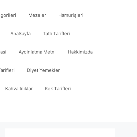
egorileri
Mezeler
Hamurişleri
AnaSayfa
Tatlı Tarifleri
kasi
Aydinlatma Metni
Hakkimizda
arifleri
Diyet Yemekler
Kahvaltılıklar
Kek Tarifleri