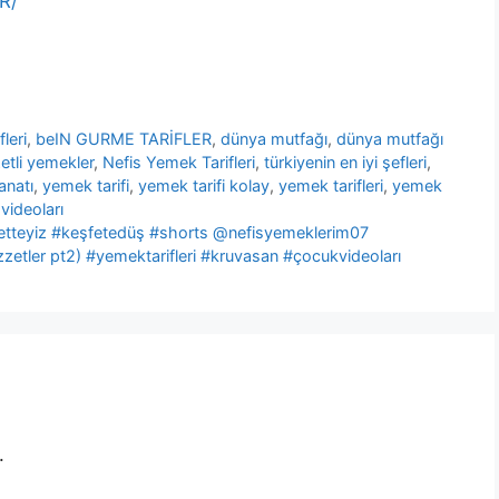
R/
leri
,
beIN GURME TARİFLER
,
dünya mutfağı
,
dünya mutfağı
etli yemekler
,
Nefis Yemek Tarifleri
,
türkiyenin en iyi şefleri
,
anatı
,
yemek tarifi
,
yemek tarifi kolay
,
yemek tarifleri
,
yemek
videoları
şfetteyiz #keşfetedüş #shorts @nefisyemeklerim07
zetler pt2) #yemektarifleri #kruvasan #çocukvideoları
.