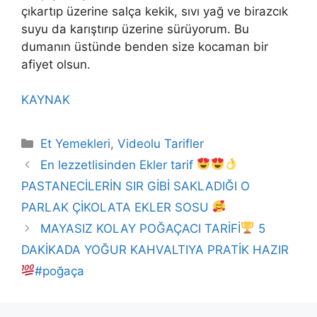
çıkartıp üzerine salça kekik, sıvı yağ ve birazcık
suyu da karıştırıp üzerine sürüyorum. Bu
dumanın üstünde benden size kocaman bir
afiyet olsun.
KAYNAK
Kategoriler
Et Yemekleri
,
Videolu Tarifler
En lezzetlisinden Ekler tarif
PASTANECİLERİN SIR GİBİ SAKLADIĞI O
PARLAK ÇİKOLATA EKLER SOSU
MAYASIZ KOLAY POĞAÇACI TARİFİ
5
DAKİKADA YOĞUR KAHVALTIYA PRATİK HAZIR
#poğaça