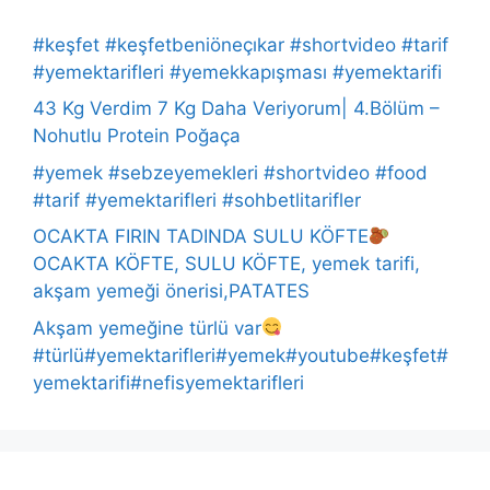
#keşfet #keşfetbeniöneçıkar #shortvideo #tarif
#yemektarifleri #yemekkapışması #yemektarifi
43 Kg Verdim 7 Kg Daha Veriyorum| 4.Bölüm –
Nohutlu Protein Poğaça
#yemek #sebzeyemekleri #shortvideo #food
#tarif #yemektarifleri #sohbetlitarifler
OCAKTA FIRIN TADINDA SULU KÖFTE
OCAKTA KÖFTE, SULU KÖFTE, yemek tarifi,
akşam yemeği önerisi,PATATES
Akşam yemeğine türlü var
#türlü#yemektarifleri#yemek#youtube#keşfet#
yemektarifi#nefisyemektarifleri