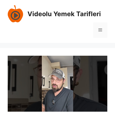
İçeriğe
atla
Videolu Yemek Tarifleri
Menü