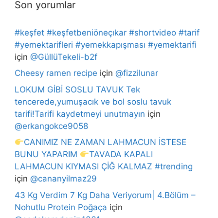
Son yorumlar
#keşfet #keşfetbeniöneçıkar #shortvideo #tarif
#yemektarifleri #yemekkapışması #yemektarifi
için
@GüllüTekeli-b2f
Cheesy ramen recipe
için
@fizzilunar
LOKUM GİBİ SOSLU TAVUK Tek
tencerede,yumuşacık ve bol soslu tavuk
tarifi!Tarifi kaydetmeyi unutmayın
için
@erkangokce9058
CANIMIZ NE ZAMAN LAHMACUN İSTESE
BUNU YAPARIM
TAVADA KAPALI
LAHMACUN KIYMASI ÇİĞ KALMAZ #trending
için
@cananyilmaz29
43 Kg Verdim 7 Kg Daha Veriyorum| 4.Bölüm –
Nohutlu Protein Poğaça
için