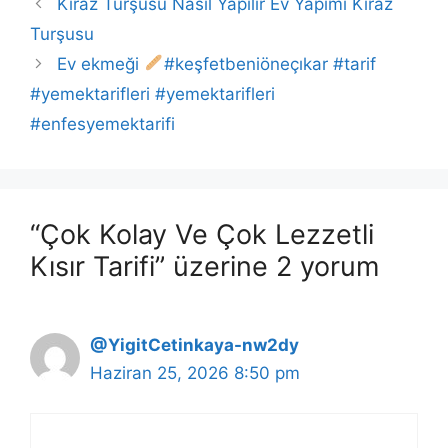
Kiraz Turşusu Nasıl Yapılır Ev Yapımı Kiraz
Turşusu
Ev ekmeği
#keşfetbeniöneçıkar #tarif
#yemektarifleri #yemektarifleri
#enfesyemektarifi
“Çok Kolay Ve Çok Lezzetli
Kısır Tarifi” üzerine 2 yorum
@YigitCetinkaya-nw2dy
Haziran 25, 2026 8:50 pm