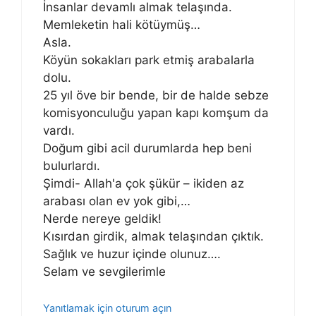
İnsanlar devamlı almak telaşında.
Memleketin hali kötüymüş…
Asla.
Köyün sokakları park etmiş arabalarla
dolu.
25 yıl öve bir bende, bir de halde sebze
komisyonculuğu yapan kapı komşum da
vardı.
Doğum gibi acil durumlarda hep beni
bulurlardı.
Şimdi- Allah'a çok şükür – ikiden az
arabası olan ev yok gibi,…
Nerde nereye geldik!
Kısırdan girdik, almak telaşından çıktık.
Sağlık ve huzur içinde olunuz….
Selam ve sevgilerimle
Yanıtlamak için oturum açın