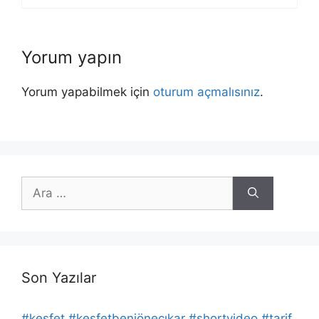
Yorum yapın
Yorum yapabilmek için
oturum açmalısınız
.
için
ara
Son Yazılar
#keşfet #keşfetbeniöneçıkar #shortvideo #tarif