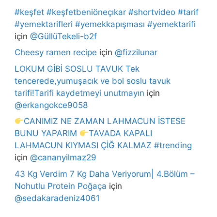
#keşfet #keşfetbeniöneçıkar #shortvideo #tarif
#yemektarifleri #yemekkapışması #yemektarifi
için
@GüllüTekeli-b2f
Cheesy ramen recipe
için
@fizzilunar
LOKUM GİBİ SOSLU TAVUK Tek
tencerede,yumuşacık ve bol soslu tavuk
tarifi!Tarifi kaydetmeyi unutmayın
için
@erkangokce9058
CANIMIZ NE ZAMAN LAHMACUN İSTESE
BUNU YAPARIM
TAVADA KAPALI
LAHMACUN KIYMASI ÇİĞ KALMAZ #trending
için
@cananyilmaz29
43 Kg Verdim 7 Kg Daha Veriyorum| 4.Bölüm –
Nohutlu Protein Poğaça
için
@sedakaradeniz4061