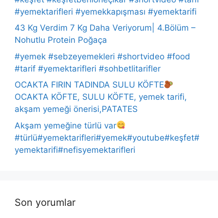
#yemektarifleri #yemekkapışması #yemektarifi
43 Kg Verdim 7 Kg Daha Veriyorum| 4.Bölüm –
Nohutlu Protein Poğaça
#yemek #sebzeyemekleri #shortvideo #food
#tarif #yemektarifleri #sohbetlitarifler
OCAKTA FIRIN TADINDA SULU KÖFTE
OCAKTA KÖFTE, SULU KÖFTE, yemek tarifi,
akşam yemeği önerisi,PATATES
Akşam yemeğine türlü var
#türlü#yemektarifleri#yemek#youtube#keşfet#
yemektarifi#nefisyemektarifleri
Son yorumlar