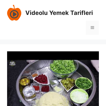
İçeriğe
atla
Videolu Yemek Tarifleri
Menü