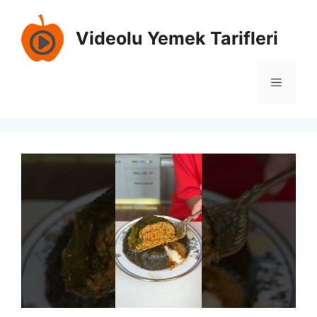
İçeriğe
atla
Videolu Yemek Tarifleri
Menü