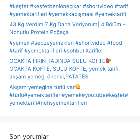
#keşfet #keşfetbeniöneçıkar #shortvideo #tarif
#yemektarifleri #yemekkapışması #yemektarifi
43 Kg Verdim 7 Kg Daha Veriyorum| 4.Bölüm –
Nohutlu Protein Poğaça
#yemek #sebzeyemekleri #shortvideo #food
#tarif #yemektarifleri #sohbetlitarifler
OCAKTA FIRIN TADINDA SULU KÖFTE
OCAKTA KÖFTE, SULU KÖFTE, yemek tarifi,
akşam yemeği önerisi,PATATES
Akşam yemeğine türlü var
#türlü#yemektarifleri#yemek#youtube#keşfet#
yemektarifi#nefisyemektarifleri
Son yorumlar