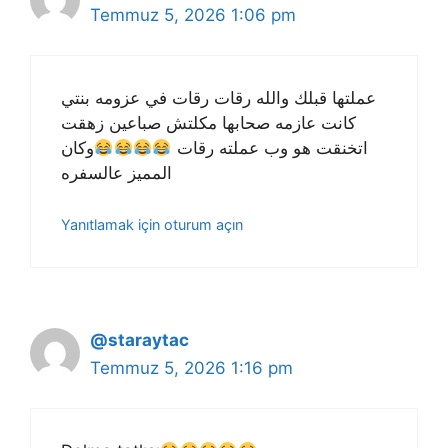
Temmuz 5, 2026 1:06 pm
عملتها قبلك والله رقات رقات في عزومه بنتي
كانت عازمه صحابها مكلتش صباعين زهقت
اتخنقت هو وب عملته رقات
وكان
المميز عالسفره
Yanıtlamak için oturum açın
@staraytac
Temmuz 5, 2026 1:16 pm