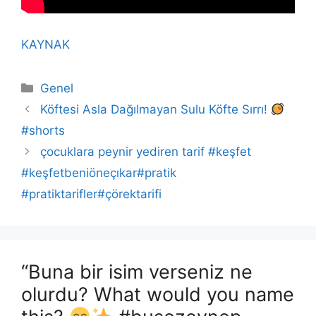
KAYNAK
Kategoriler
Genel
Köftesi Asla Dağılmayan Sulu Köfte Sırrı!
#shorts
çocuklara peynir yediren tarif #keşfet
#keşfetbeniöneçıkar#pratik
#pratiktarifler#çörektarifi
“Buna bir isim verseniz ne
olurdu? What would you name