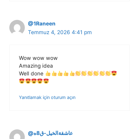
@1Raneen
Temmuz 4, 2026 4:41 pm
Wow wow wow
Amazing idea
Well done
Yanıtlamak için oturum açın
@عاشقةالخيل-ق8ه