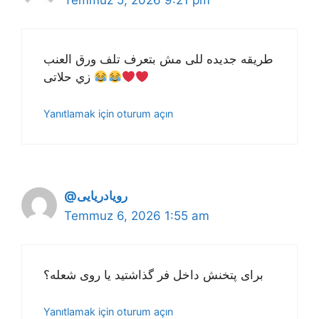
طريقه جديده للى مش بتعرف تلف ورق العنب
زي حلاتى
Yanıtlamak için oturum açın
@رویادریایی
Temmuz 6, 2026 1:55 am
برای پتخنش داخل فر گذاشتید یا روی شعله؟
Yanıtlamak için oturum açın