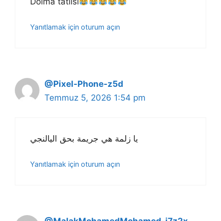
Dolma tatlısı
Yanıtlamak için oturum açın
@Pixel-Phone-z5d
Temmuz 5, 2026 1:54 pm
يا زلمة هي جريمة بحق اليالنجي
Yanıtlamak için oturum açın
@MalakMohamedMohamed-j7z2x