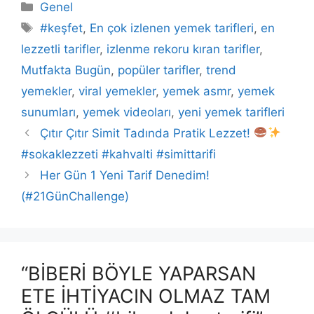
Kategoriler
Genel
Etiketler
#keşfet
,
En çok izlenen yemek tarifleri
,
en
lezzetli tarifler
,
izlenme rekoru kıran tarifler
,
Mutfakta Bugün
,
popüler tarifler
,
trend
yemekler
,
viral yemekler
,
yemek asmr
,
yemek
sunumları
,
yemek videoları
,
yeni yemek tarifleri
Çıtır Çıtır Simit Tadında Pratik Lezzet!
#sokaklezzeti #kahvalti #simittarifi
Her Gün 1 Yeni Tarif Denedim!
(#21GünChallenge)
“BİBERİ BÖYLE YAPARSAN
ETE İHTİYACIN OLMAZ TAM