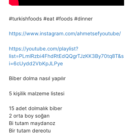
#turkishfoods #eat #foods #dinner
https://www.instagram.com/ahmetsefyoutube/
https://youtube.com/playlist?
list=PLmlRzbi4FhdRtEdQQgrTJzKK3By70tq8T&s
i=6cUydd2VbKpJLPye
Biber dolma nasıl yapılır
5 kişilik malzeme listesi
15 adet dolmalık biber
2 orta boy soğan
Bi tutam maydanoz
Bir tutam dereotu