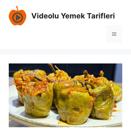
İçeriğe
atla
Videolu Yemek Tarifleri
Menü