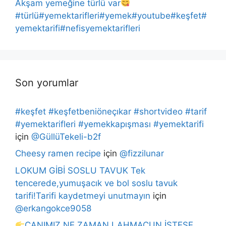
Akşam yemeğine türlü var
#türlü#yemektarifleri#yemek#youtube#keşfet#
yemektarifi#nefisyemektarifleri
Son yorumlar
#keşfet #keşfetbeniöneçıkar #shortvideo #tarif
#yemektarifleri #yemekkapışması #yemektarifi
için
@GüllüTekeli-b2f
Cheesy ramen recipe
için
@fizzilunar
LOKUM GİBİ SOSLU TAVUK Tek
tencerede,yumuşacık ve bol soslu tavuk
tarifi!Tarifi kaydetmeyi unutmayın
için
@erkangokce9058
CANIMIZ NE ZAMAN LAHMACUN İSTESE