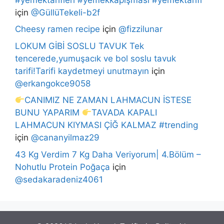
için
@GüllüTekeli-b2f
Cheesy ramen recipe
için
@fizzilunar
LOKUM GİBİ SOSLU TAVUK Tek
tencerede,yumuşacık ve bol soslu tavuk
tarifi!Tarifi kaydetmeyi unutmayın
için
@erkangokce9058
CANIMIZ NE ZAMAN LAHMACUN İSTESE
BUNU YAPARIM
TAVADA KAPALI
LAHMACUN KIYMASI ÇİĞ KALMAZ #trending
için
@cananyilmaz29
43 Kg Verdim 7 Kg Daha Veriyorum| 4.Bölüm –
Nohutlu Protein Poğaça
için
@sedakaradeniz4061