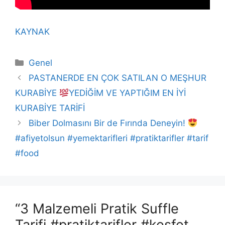
KAYNAK
Kategoriler
Genel
PASTANERDE EN ÇOK SATILAN O MEŞHUR
KURABİYE
YEDİĞİM VE YAPTIĞIM EN İYİ
KURABİYE TARİFİ
Biber Dolmasını Bir de Fırında Deneyin!
#afiyetolsun #yemektarifleri #pratiktarifler #tarif
#food
“3 Malzemeli Pratik Suffle
Tarifi #pratiktarifler #keşfet