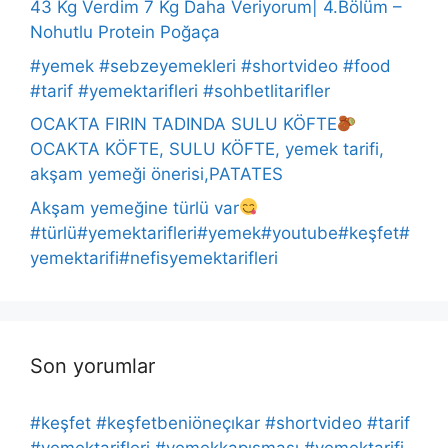
43 Kg Verdim 7 Kg Daha Veriyorum| 4.Bölüm –
Nohutlu Protein Poğaça
#yemek #sebzeyemekleri #shortvideo #food
#tarif #yemektarifleri #sohbetlitarifler
OCAKTA FIRIN TADINDA SULU KÖFTE
OCAKTA KÖFTE, SULU KÖFTE, yemek tarifi,
akşam yemeği önerisi,PATATES
Akşam yemeğine türlü var
#türlü#yemektarifleri#yemek#youtube#keşfet#
yemektarifi#nefisyemektarifleri
Son yorumlar
#keşfet #keşfetbeniöneçıkar #shortvideo #tarif
#yemektarifleri #yemekkapışması #yemektarifi