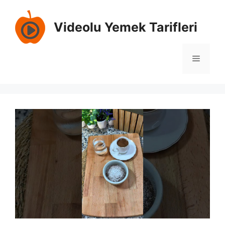
İçeriğe
atla
Videolu Yemek Tarifleri
Menü